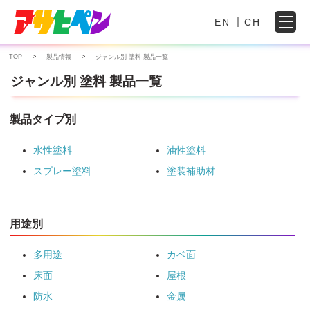
EN
CH
TOP
製品情報
ジャンル別 塗料 製品一覧
ジャンル別 塗料 製品一覧
製品タイプ別
水性塗料
油性塗料
スプレー塗料
塗装補助材
用途別
多用途
カベ面
床面
屋根
防水
金属