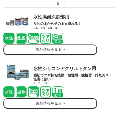
9
水性高耐久鉄部用
サビの上からそのまま塗れる！
1/5L、0.7L、1.6L、3L
製品情報を見る >
水性シリコンアクリルトタン用
強靭でツヤ持ち抜群！酸性雨・酸性雪・排気ガス・
塩害に強い
3L、7L、14L
製品情報を見る >