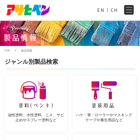
EN
CH
TOP
製品情報
ジャンル別製品検索
油性塗料、水性塗料、ニス、サビ
ハケ・筆・ローラーやマスキング
止めやスプレー塗料など
テープや養生用品など