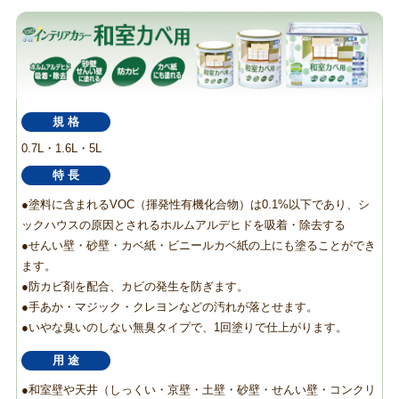
規 格
0.7L・1.6L・5L
特 長
●塗料に含まれるVOC（揮発性有機化合物）は0.1%以下であり、シ
ックハウスの原因とされるホルムアルデヒドを吸着・除去する
●せんい壁・砂壁・カベ紙・ビニールカベ紙の上にも塗ることができ
ます。
●防カビ剤を配合、カビの発生を防ぎます。
●手あか・マジック・クレヨンなどの汚れが落とせます。
●いやな臭いのしない無臭タイプで、1回塗りで仕上がります。
用 途
●和室壁や天井（しっくい・京壁・土壁・砂壁・せんい壁・コンクリ