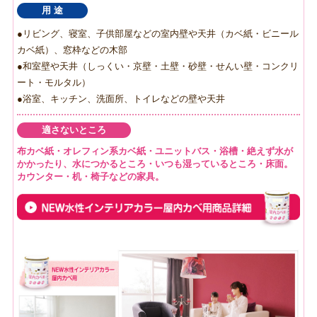
用 途
●リビング、寝室、子供部屋などの室内壁や天井（カベ紙・ビニール
カベ紙）、窓枠などの木部
●和室壁や天井（しっくい・京壁・土壁・砂壁・せんい壁・コンクリ
ート・モルタル）
●浴室、キッチン、洗面所、トイレなどの壁や天井
適さないところ
布カベ紙・オレフィン系カベ紙・ユニットバス・浴槽・絶えず水が
かかったり、水につかるところ・いつも湿っているところ・床面。
カウンター・机・椅子などの家具。