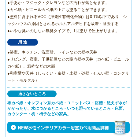
●手あか・マジック・クレヨンなどの汚れが落とせます。
●カベ紙・ビニールカベ紙の上にも塗ることができます。
●塗料に含まれるVOC（揮発性有機化合物）は0.1%以下であり、シ
ックハウスの原因とされるホルムアルデヒドを吸着・除去する
●いやな臭いのしない無臭タイプで、1回塗りで仕上がります。
用 途
●浴室、キッチン、洗面所、トイレなどの壁や天井
●リビング、寝室、子供部屋などの室内壁や天井（カベ紙・ビニール
カベ紙）、窓枠などの木部
●和室壁や天井（しっくい・京壁・土壁・砂壁・せんい壁・コンクリ
ート・モルタル）
適さないところ
布カベ紙・オレフィン系カベ紙・ユニットバス・浴槽・絶えず水が
かかったり、水につかるところ・いつも湿っているところ・床面。
カウンター・机・椅子などの家具。