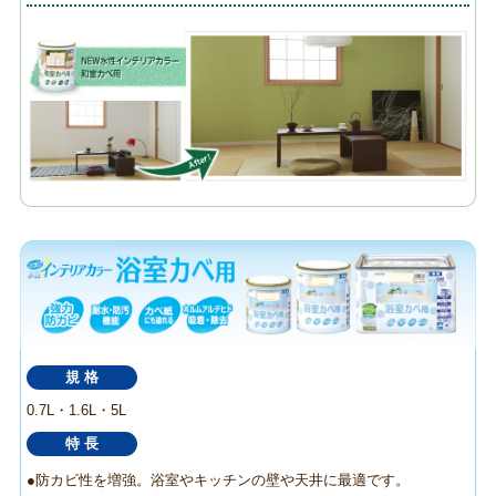
規 格
0.7L・1.6L・5L
特 長
●防カビ性を増強。浴室やキッチンの壁や天井に最適です。