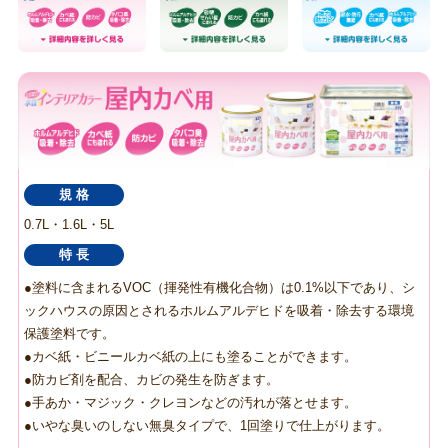
規 格
0.7L・1.6L・5L
特 長
●塗料に含まれるVOC（揮発性有機化合物）は0.1%以下であり、シ
ックハウスの原因とされるホルムアルデヒドを吸着・除去する環境
保護塗料です。
●カベ紙・ビニールカベ紙の上にも塗ることができます。
●防カビ剤を配合、カビの発生を防ぎます。
●手あか・マジック・クレヨンなどの汚れが落とせます。
●いやな臭いのしない無臭タイプで、1回塗りで仕上がります。