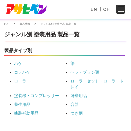
EN
CH
TOP
製品情報
ジャンル別 塗装用品 製品一覧
ジャンル別 塗装用品 製品一覧
製品タイプ別
ハケ
筆
コテバケ
ヘラ・ブラシ類
ローラー
ローラーセット・ローラート
レイ
塗装機・コンプレッサー
研磨用品
養生用品
容器
塗装補助用品
つぎ柄