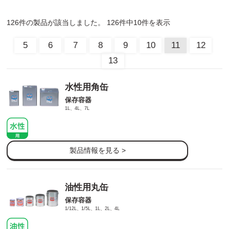
126件の製品が該当しました。 126件中10件を表示
5
6
7
8
9
10
11
12
13
水性用角缶
保存容器
1L、4L、7L
製品情報を見る >
油性用丸缶
保存容器
1/12L、1/5L、1L、2L、4L