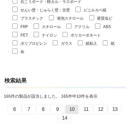
石こうボード・軽カル・ラスボード
せんい壁・じゅらく壁・京壁
ビニルカベ紙
プラスチック
発泡スチロール
硬質塩ビ
FRP
スチロール
アクリル
ABS
PET
ナイロン
ポリカーボネート
ポリプロピレン
ガラス
紙粘土
紙
布
検索結果
165件の製品が該当しました。 165件中10件を表示
6
7
8
9
10
11
12
13
14