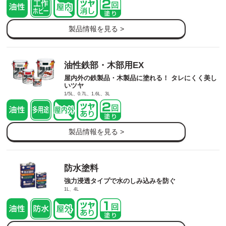
製品情報を見る >
油性鉄部・木部用EX
屋内外の鉄製品・木製品に塗れる！ タレにくく美し
いツヤ
1/5L、0.7L、1.6L、3L
製品情報を見る >
防水塗料
強力浸透タイプで水のしみ込みを防ぐ
1L、4L