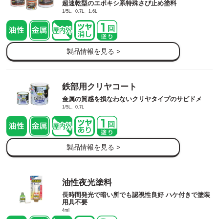
超速乾型のエポキシ系特殊さび止め塗料
1/5L、0.7L、1.6L
製品情報を見る >
鉄部用クリヤコート
金属の質感を損なわないクリヤタイプのサビドメ
1/5L、0.7L
製品情報を見る >
油性夜光塗料
長時間発光で暗い所でも認視性良好 ハケ付きで塗装
用具不要
4ml