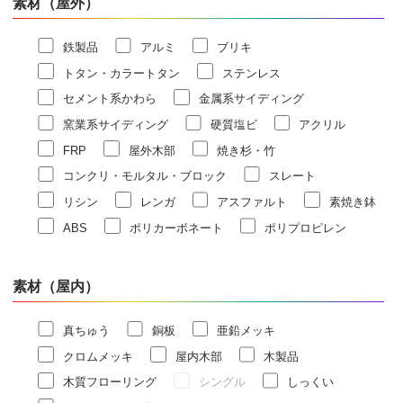
素材（屋外）
鉄製品
アルミ
ブリキ
トタン・カラートタン
ステンレス
セメント系かわら
金属系サイディング
窯業系サイディング
硬質塩ビ
アクリル
FRP
屋外木部
焼き杉・竹
コンクリ・モルタル・ブロック
スレート
リシン
レンガ
アスファルト
素焼き鉢
ABS
ポリカーボネート
ポリプロピレン
素材（屋内）
真ちゅう
銅板
亜鉛メッキ
クロムメッキ
屋内木部
木製品
木質フローリング
シングル
しっくい