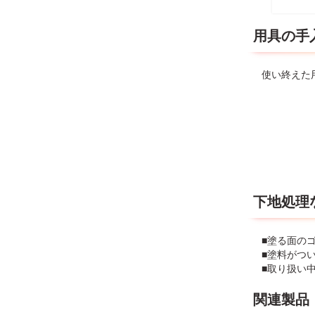
用具の手
使い終えた
下地処理
■塗る面の
■塗料がつ
■取り扱い
関連製品