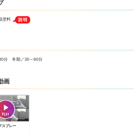
プ
脂塗料
30分 冬期／30～60分
動画
グスプレー