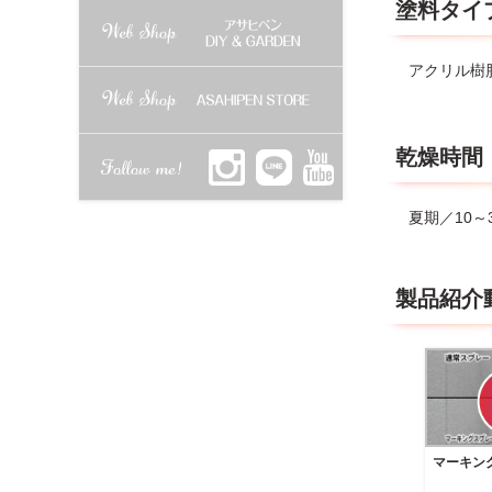
塗料タイ
アクリル樹
乾燥時間
夏期／10～
製品紹介
マーキン