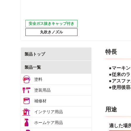
安全ガス抜きキャップ付き
丸吹きノズル
特長
製品トップ
製品一覧
●マーキ
●従来のラ
塗料
●アスフ
●使用後
塗装用品
補修材
用途
インテリア用品
ホームケア用品
適した場