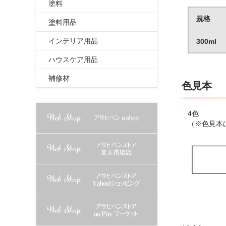
塗料
規格
塗料用品
インテリア用品
300ml
ハウスケア用品
補修材
色見本
4色
（※色見本