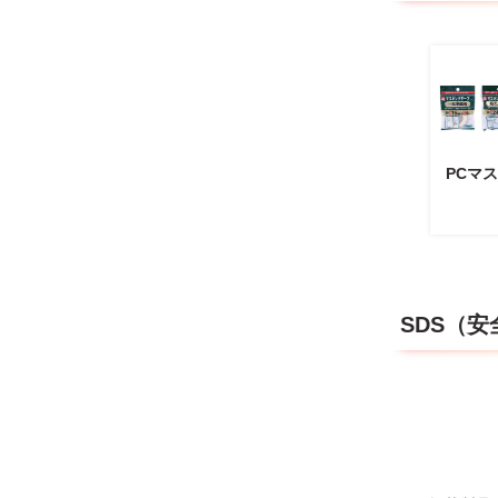
PCマ
SDS（