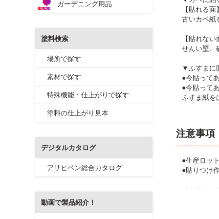
ガーデニング用品
【貼れる面
古いカベ紙
塗料検索
【貼れない
せんい壁、
場所で探す
▼ふすまに
素材で探す
●今貼って
●今貼って
特殊機能・仕上がりで探す
ふすま紙を
塗料の仕上がり見本
注意事項
デジタルカタログ
●生産ロッ
アサヒペン総合カタログ
●貼りつけ
【ふすまに
●濃い色柄
動画で製品紹介！
●発泡スチ