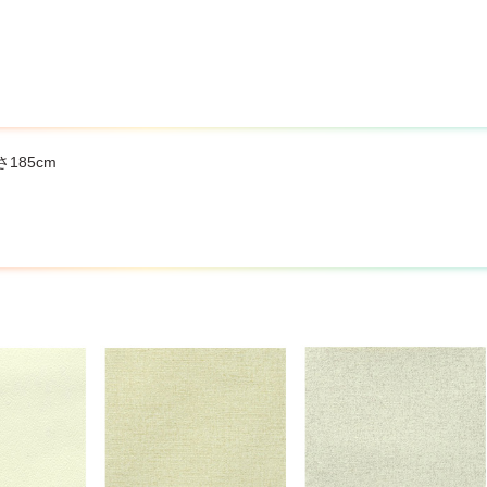
。
さ185cm