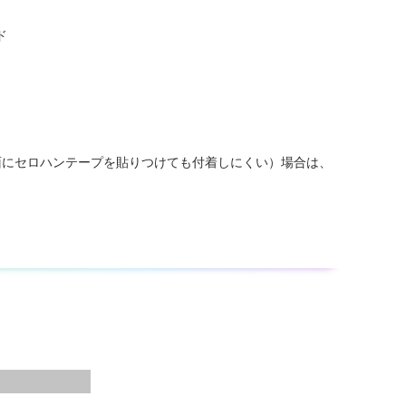
ド
。
面にセロハンテープを貼りつけても付着しにくい）場合は、
貼ってください。
、ふすま本体がそる場合がありますので、両面とも貼り替え