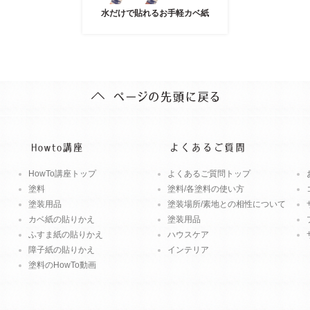
水だけで貼れるお手軽カベ紙
HowTo講座トップ
よくあるご質問トップ
塗料
塗料/各塗料の使い方
塗装用品
塗装場所/素地との相性について
カベ紙の貼りかえ
塗装用品
ふすま紙の貼りかえ
ハウスケア
障子紙の貼りかえ
インテリア
塗料のHowTo動画