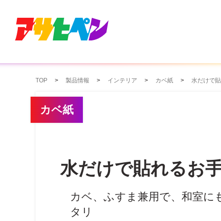
TOP
製品情報
インテリア
カベ紙
水だけで貼
カベ紙
水だけで貼れるお
カベ、ふすま兼用で、和室に
タリ