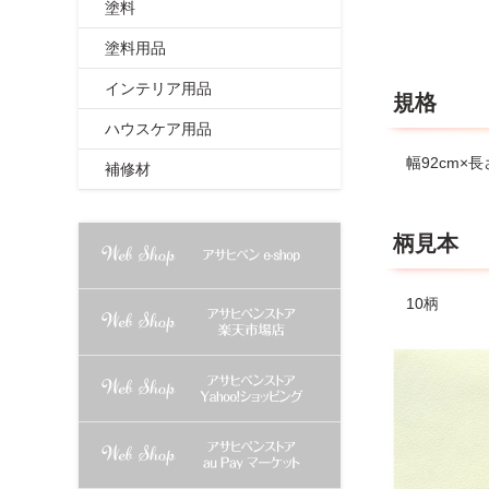
てください
塗料
塗料用品
インテリア用品
規格
ハウスケア用品
幅92cm×長
補修材
柄見本
10柄