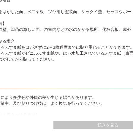
】
をはがした面、ベニヤ板、ツヤ消し塗装面、シックイ壁、セッコウボー
面】
砂壁、凹凸の激しい面、浴室内などの水のかかる場所、化粧合板、屋外
貼る場合
あるふすま紙をはがさずに2～3枚程度までは貼り重ねることができます
あるふすま紙がビニルふすま紙や、はっ水加工されているふすま紙（表
はがしてから貼ってください。
トにより多少色や外観の差が生じる場合があります。
作業中、及び貼りつけ後は、よく換気を行ってください。
貼る場合の注意事項】
のふすま紙の上に貼る場合は、あらかじめ濃い色柄の上に〈茶チリ〉を
続きを見る
ロールふすまや段ボールふすまに貼る場合に、片面だけ貼り替えますと