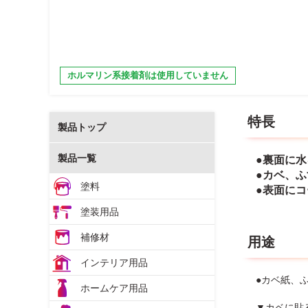
ホルマリン系接着剤は使用していません
特長
製品トップ
製品一覧
●裏面に
●カベ、
塗料
●表面に
塗装用品
補修材
用途
インテリア用品
●カベ紙、
ホームケア用品
▼カベに貼