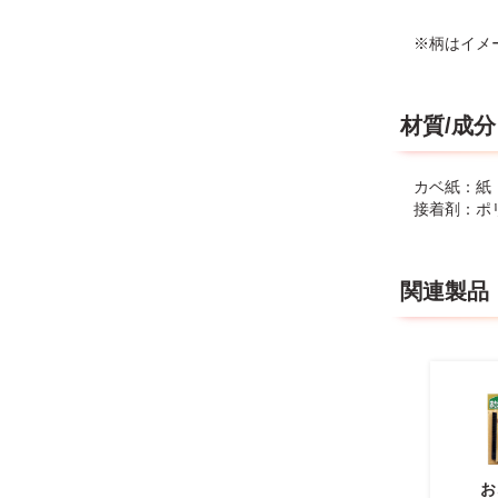
※柄はイメ
材質/成分
カベ紙：紙
接着剤：ポ
関連製品
お