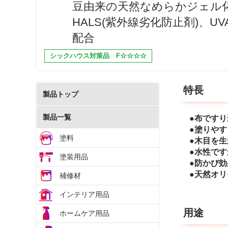
豆由来の天然なめらかジェル
HALS(紫外線劣化防止剤)、UV
配合
シックハウス対策品 F☆☆☆☆
特長
製品トップ
製品一覧
●布です
●塗りや
塗料
●木目を
●水性で
塗装用品
●防かび
●天然オ
補修材
インテリア用品
用途
ホームケア用品