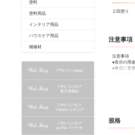
塗料
２回塗り
塗料用品
インテリア用品
ハウスケア用品
注意事項
補修材
注意事項
●表示の用
●食品に直
●体調の悪
●目に入っ
●皮膚に付
●容器を落
規格