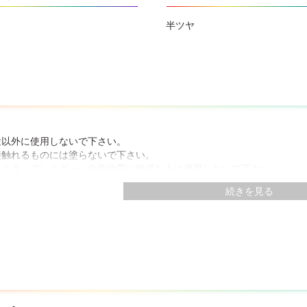
半ツヤ
途以外に使用しないで下さい。
接触れるものには塗らないで下さい。
いとき、アレルギー・化学物質に敏感な人は使用しないで下さい。
たり、皮膚に付着しないよう、また誤飲しないよう注意して下さい。
続きを見る
着したまま放置すると、炎症を起こすことがあります。必ず保護手袋を
下させると、中身が漏れることがあります。