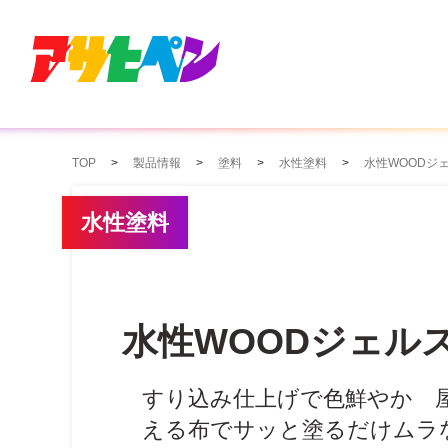
TOP
製品情報
塗料
水性塗料
水性WOODジ
水性塗料
水性WOODジェル
すり込み仕上げで色鮮やか 
える布でサッと塗るだけムラ