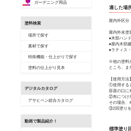
ガーデニング用品
適した場
屋内外区分
塗料検索
屋内外未塗
場所で探す
●木部ハン
●屋内木部
素材で探す
●ラティス
特殊機能・仕上がりで探す
※他の塗料
ところ、ま
塗料の仕上がり見本
【使用方法
①使用する
デジタルカタログ
容器の口に
②布につけ
アサヒペン総合カタログ
その場合、
③2回塗り
動画で製品紹介！
標準塗り