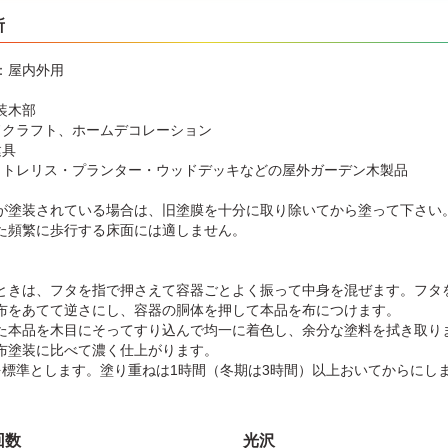
所
：屋内外用
装木部
ドクラフト、ホームデコレーション
建具
・トレリス・プランター・ウッドデッキなどの屋外ガーデン木製品
が塗装されている場合は、旧塗膜を十分に取り除いてから塗って下さい
た頻繁に歩行する床面には適しません。
】
ときは、フタを指で押さえて容器ごとよく振って中身を混ぜます。フタ
布をあてて逆さにし、容器の胴体を押して本品を布につけます。
た本品を木目にそってすり込んで均一に着色し、余分な塗料を拭き取り
布塗装に比べて濃く仕上がります。
を標準とします。塗り重ねは1時間（冬期は3時間）以上おいてからにし
回数
光沢