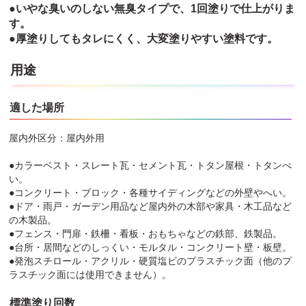
●いやな臭いのしない無臭タイプで、1回塗りで仕上がりま
す。
●厚塗りしてもタレにくく、大変塗りやすい塗料です。
用途
適した場所
屋内外区分：屋内外用
●カラーベスト・スレート瓦・セメント瓦・トタン屋根・トタンべ
い。
●コンクリート・ブロック・各種サイディングなどの外壁やへい。
●ドア・雨戸・ガーデン用品など屋内外の木部や家具・木工品など
の木製品。
●フェンス・門扉・鉄柵・看板・おもちゃなどの鉄部、鉄製品。
●台所・居間などのしっくい・モルタル・コンクリート壁・板壁。
●発泡スチロール・アクリル・硬質塩ビのプラスチック面（他のプ
ラスチック面には使用できません）。
標準塗り回数