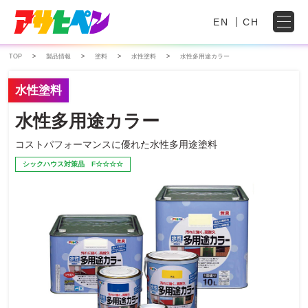
EN
CH
TOP
製品情報
塗料
水性塗料
水性多用途カラー
水性塗料
水性多用途カラー
コストパフォーマンスに優れた水性多用途塗料
シックハウス対策品 F☆☆☆☆