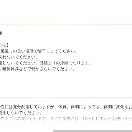
用
方法】
、風通しの良い場所で陰干ししてください。
洗わないでください。
用しないでください。目詰まりの原因になります。
や暖房器具などで乾かさないでください。
全性には充分配慮していますが、体質、体調によっては、体調に変化を
使用しないでください。
特性上ゴムの臭いがします。気になる場合は、陰干ししてからお使いく
性上、長時間敷いたままで使用すると、マットの付着や、床材が変色す
性上、表面に微細な粉が付着している場合があります。