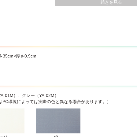
続きを見る
類によっては滑ることがありますので、飛び乗ったりしないでください
をかけたり、浸したりしないでください。直接、お湯や水がかかる浴室
ている時には使用しないでください。
陰干しして良く乾かしてください。
色しますので、直射日光の当たるところでは使用しないでください。
耗品です。使用状況・保管状況によっては摩耗や劣化するおそれがあり
ばで使用しないでください。
は各自治体の廃棄方法に従ってください。
途以外には使用しないでください。
さ35cm×厚さ0.9cm
り良い製品を目指し、予告なく製品の仕様、デザインを変更する場合が
A-01M）、グレー（YA-02M）
はPC環境によっては実際の色と異なる場合があります。）