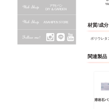
材質/成分
ポリウレタ
関連製品
溶岩石バ