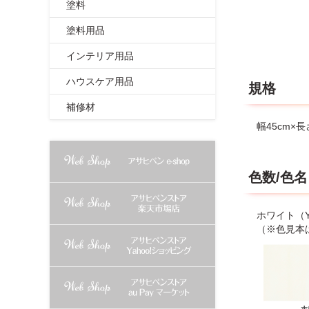
塗料
●床面の種
●お湯や水
塗料用品
●床暖房し
●使用後は
インテリア用品
●劣化や変
●本品は消
ハウスケア用品
規格
●火気のそ
●廃棄の際
補修材
●表示の用
幅45cm×長
●本品はよ
色数/色名
ホワイト（Y
（※色見本