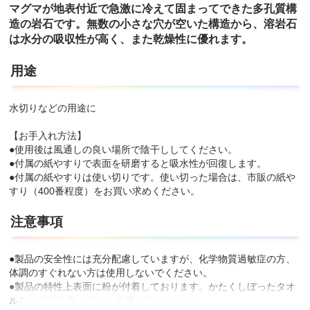
マグマが地表付近で急激に冷えて固まってできた多孔質構
造の岩石です。無数の小さな穴が空いた構造から、溶岩石
は水分の吸収性が高く、また乾燥性に優れます。
用途
水切りなどの用途に
【お手入れ方法】
●使用後は風通しの良い場所で陰干ししてください。
●付属の紙やすりで表面を研磨すると吸水性が回復します。
●付属の紙やすりは使い切りです。使い切った場合は、市販の紙や
すり（400番程度）をお買い求めください。
注意事項
●製品の安全性には充分配慮していますが、化学物質過敏症の方、
体調のすぐれない方は使用しないでください。
●製品の特性上表面に粉が付着しております。かたくしぼったタオ
ルなどで拭き取ってから使用してください。