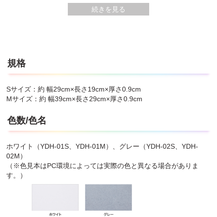
●原材料の特性上、色ムラ、シミ、斑点、キズなどがついている場
続きを見る
合がありますが、品質には問題ありません。
●使用後は陰干しして、よく乾かしてください。湿った状態で放置
するとカビがはえやすくなります。
●目づまりの原因となりますので、洗剤は使用しないでください。
●吸水力が落ちてきた場合は、屋外などで付属の紙やすりを用いて
表面を軽く研磨すると効果が回復します。
規格
●色のついた水分が付着すると跡が残ることがあります。
●廃棄の際は各自治体の廃棄方法に従ってください。
Sサイズ：約 幅29cm×長さ19cm×厚さ0.9cm
●表示の用途以外には使用しないでください。
Mサイズ：約 幅39cm×長さ29cm×厚さ0.9cm
●本品はより良い製品を目指し、予告なく製品の仕様、デザインを
変更する場合があります。
色数/色名
ホワイト（YDH-01S、YDH-01M）、グレー（YDH-02S、YDH-
02M）
（※色見本はPC環境によっては実際の色と異なる場合がありま
す。）