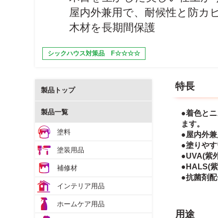
屋内外兼用で、耐候性と防カ
木材を長期間保護
シックハウス対策品 F☆☆☆☆
特長
製品トップ
製品一覧
●着色と
ます。
塗料
●屋内外
●塗りや
塗装用品
●UVA(
●HALS
補修材
●抗菌剤配
インテリア用品
ホームケア用品
用途