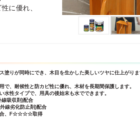
ビ性に優れ、
ニス塗りが同時にでき、木目を生かした美しいツヤに仕上がり
兼用で、耐候性と防カビ性に優れ、木材を長期間保護します。
すい水性タイプで、用具の後始末も水でできます。
紫外線吸収剤)配合
(紫外線劣化防止剤)配合
合、F☆☆☆☆取得