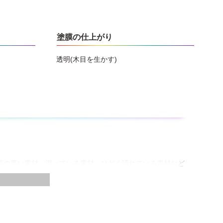
塗膜の仕上がり
透明(木目を生かす)
着の悪い素材、湿っている素材、ひどく汚れている素材など
さい。皮膚に付着したまま放置すると炎症を起こすことがあ
下地への影響・密着性などを確かめてから塗って下さい。