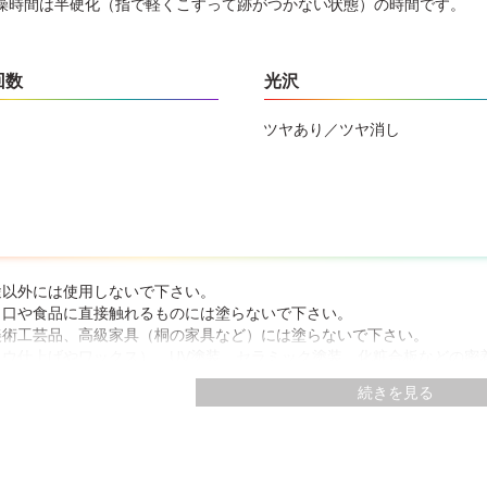
燥時間は半硬化（指で軽くこすって跡がつかない状態）の時間です。
回数
光沢
ツヤあり／ツヤ消し
途以外には使用しないで下さい。
、口や食品に直接触れるものには塗らないで下さい。
美術工芸品、高級家具（桐の家具など）には塗らないで下さい。
ロウ仕上げやワックス）、UV塗装、セラミック塗装、化粧合板などの密
いで下さい。
続きを見る
いとき、アレルギー・化学物質に敏感な人は使用しないで下さい。
たり、皮膚に付着しないよう、また誤飲しないよう注意して取扱って下
ず保護手袋を着用して下さい。
め目立たない部分、または同種の木材で試し塗りをして、色・乾燥性・