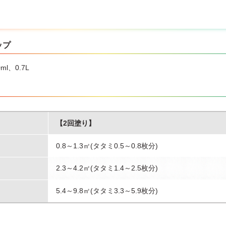
乾燥中ともよく換気し、その後もニスの臭いがなくなるまでは、ときど
いても支障がない服装で作業して下さい。
および塗ったニスが乾くまでの間も、5℃以下にならないような時間に塗
くなったり、泡が残ったりしますので、一度に厚く塗らないで下さい。
ス用の化繊ハケが適しています。獣毛が混ざったハケを使用するとハケ
ップ
ますので、避けて下さい。
が残っており色むらが生じる場合には、古い塗膜を充分に取り除いて下
ml、0.7L
る箇所は、ラッカーうすめ液でヤニを充分に拭き取って下さい。また、
かないことがあります。
・乾燥時間は、素材・塗り方・気象条件などにより異なります。
スを使い切ってから捨てて下さい。
ずニスを捨てるときは、アサヒペン水性・油性兼用塗料固化剤で固化す
さい。
【2回塗り】
下させると、中身が漏れることがありますので取扱いに注意して下さい
0.8～1.3㎡(タタミ0.5～0.8枚分)
2.3～4.2㎡(タタミ1.4～2.5枚分)
5.4～9.8㎡(タタミ3.3～5.9枚分)