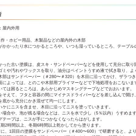
所
：屋内外用
工作・ホビー用品、木製品などの屋内外の木部
がかかったり水につかるところや、いつも湿っているところ、テーブル
】
かった古い塗膜は、皮スキ・サンドペーパーなどを使用して充分に取り
ミや汚れやワックスを取り、油分はペイントうすめ液で拭き取り、よ
部はサンドペーパー（＃280〜＃320）を木目に沿ってかけ、ザラつ
によっては、とのこや木部用プライマーなどで下地処理をおこないま
いては困るところは、あらかじめマスキングテープなどでおおいます。
をそえて、フタと容器の間にマイナスドライバーなどを差し込んで開け
を底から充分にかき混ぜて均一にします。
ハケにニスを含ませ、木目に沿ってニスを塗っていきます。
場合や、泡が残る場合などは、ニスを水で少し（5％以内）うすめま
テープは、ニスが手につかなくなったらはがします。
夏期2時間以上、冬期6時間以上乾かしてから塗ります。
に、1回目の塗膜をサンドペーパー（＃400〜600）で研磨すると、よ