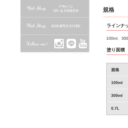
●塗装中・
●ニスがつ
規格
●塗るとき
●乾燥が遅
●塗装はニ
ラインナ
装は泡立ち
●古い塗膜
100ml、300
●ヤニのあ
ることや乾
塗り面積
●塗り面積
●容器はニ
●やむをえ
処分して下
規格
●容器を落
100ml
300ml
0.7L