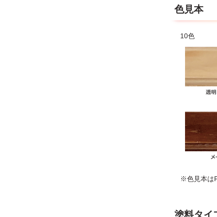
色見本
10色
※色見本は
塗料タイ