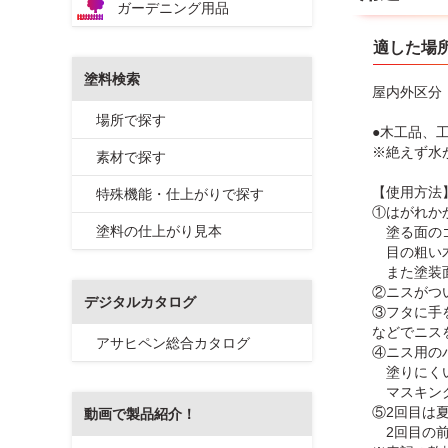
ガーデニング用品
適した場
塗料検索
屋内外区分
場所で探す
●木工品、
※絶えず水
素材で探す
【使用方法
特殊機能・仕上がりで探す
①はがれか
塗料の仕上がり見本
塗る面のゴ
目の粗い木
また塗装面
②ニスがつ
デジタルカタログ
③フタに手
などでニス
アサヒペン総合カタログ
④ニス用の
塗りにくい
マスキング
⑤2回目は
動画で製品紹介！
2回目の前