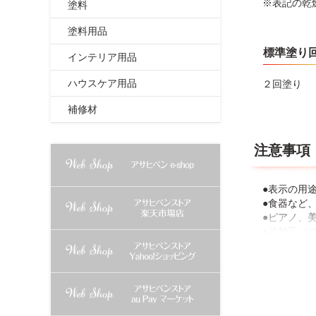
※表記の乾
塗料
塗料用品
標準塗り
インテリア用品
ハウスケア用品
２回塗り
補修材
注意事項
●表示の用
●食器など
●ピアノ、
●油加工（
には塗らな
●体調の悪
●目に入っ
ります。必
●あらかじ