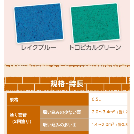
0.5L
規格
2.0〜3.4m²
吸い込みの少ない面
（畳1.2〜
塗り面積
（2回塗り）
1.4〜2.0m²
吸い込みの多い面
（畳0.8〜1