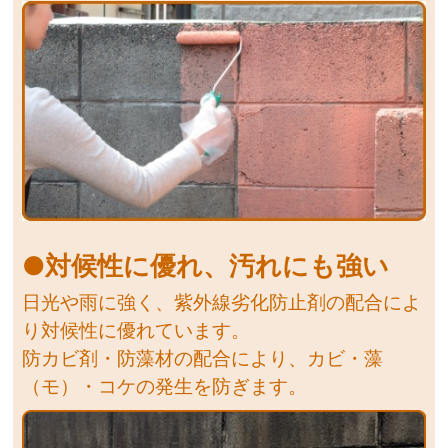
●対候性に優れ、汚れにも強い
日光や雨に強く、紫外線劣化防止剤の配合によ
り対候性に優れています。
防カビ剤・防藻材の配合により、カビ・藻
（モ）・コケの発生を防ぎます。