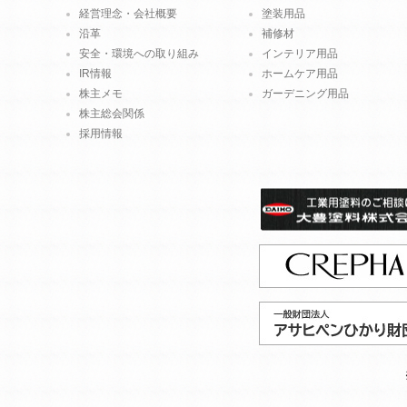
経営理念・会社概要
塗装用品
沿革
補修材
安全・環境への取り組み
インテリア用品
IR情報
ホームケア用品
株主メモ
ガーデニング用品
株主総会関係
採用情報