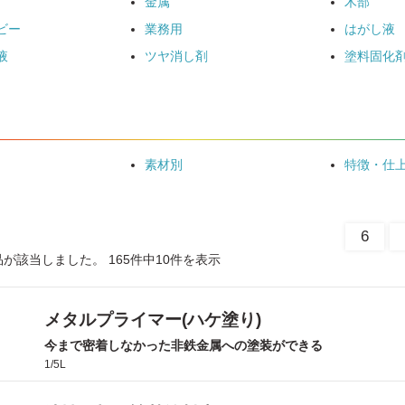
金属
木部
ビー
業務用
はがし液
液
ツヤ消し剤
塗料固化
素材別
特徴・仕
6
品が該当しました。 165件中10件を表示
メタルプライマー(ハケ塗り)
今まで密着しなかった非鉄金属への塗装ができる
1/5L