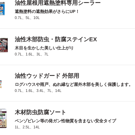
油性屋根用遮熱塗料専用シーラー
遮熱塗料の遮熱効果がさらにUP！
0.7L、5L、10L
油性木部防虫・防腐ステインEX
木目を生かした美しい仕上がり
0.7L、1.6L、3L、7L
油性ウッドガード 外部用
ログハウスや雨戸、ぬれ縁など屋外木部を美しく保護します。
0.7L、1.6L、3.4L、7L、14L
木材防虫防腐ソート
ベンゾピレン等の発ガン性物質を含まない安全タイプ
1L、2.5L、14L