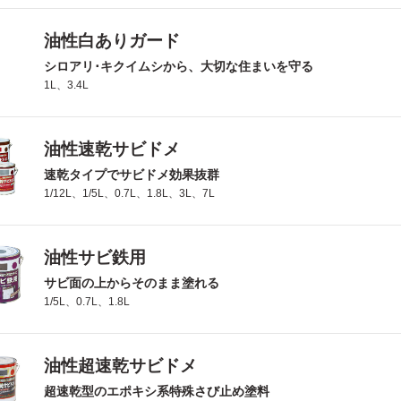
油性白ありガード
シロアリ･キクイムシから、大切な住まいを守る
1L、3.4L
油性速乾サビドメ
速乾タイプでサビドメ効果抜群
1/12L、1/5L、0.7L、1.8L、3L、7L
油性サビ鉄用
サビ面の上からそのまま塗れる
1/5L、0.7L、1.8L
油性超速乾サビドメ
超速乾型のエポキシ系特殊さび止め塗料