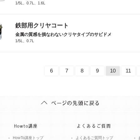
1/5L、0.7L、1.6L
鉄部用クリヤコート
金属の質感を損なわないクリヤタイプのサビドメ
1/5L、0.7L
6
7
8
9
10
11
HowTo講座トップ
よくあるご質問トップ