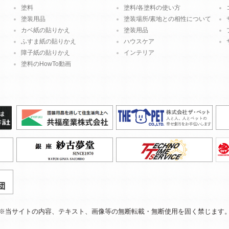
塗料
塗料/各塗料の使い方
塗装用品
塗装場所/素地との相性について
カベ紙の貼りかえ
塗装用品
ふすま紙の貼りかえ
ハウスケア
障子紙の貼りかえ
インテリア
塗料のHowTo動画
※当サイトの内容、テキスト、
画像等の無断転載・無断使用を固く禁じます