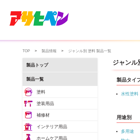
TOP
製品情報
ジャンル別 塗料 製品一覧
ジャンル
製品トップ
製品一覧
製品タイ
塗料
水性塗料
塗装用品
補修材
用途別
インテリア用品
多用途
ホームケア用品