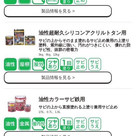
製品情報を見る >
油性超耐久シリコンアクリルトタン用
サビの上からそのまま塗れるサビ止め兼用の上塗り
塗料、紫外線に強い、汚れがつきにくい、 優れた防
サビ性、抜群の密着力
3kg、6kg、12kg
製品情報を見る >
油性カラーサビ鉄用
サビの上から直接塗れる上塗り兼用サビ止め
1/5L、0.7L、1.6L