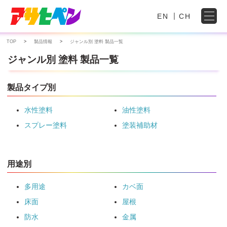
EN
CH
TOP
製品情報
ジャンル別 塗料 製品一覧
ジャンル別 塗料 製品一覧
製品タイプ別
水性塗料
油性塗料
スプレー塗料
塗装補助材
用途別
多用途
カベ面
床面
屋根
防水
金属