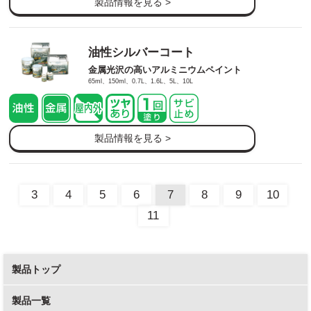
製品情報を見る >
油性シルバーコート
金属光沢の高いアルミニウムペイント
65ml、150ml、0.7L、1.6L、5L、10L
製品情報を見る >
3
4
5
6
7
8
9
10
11
製品トップ
製品一覧