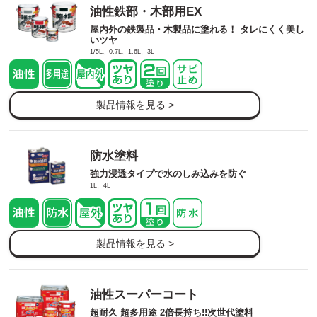
油性鉄部・木部用EX
屋内外の鉄製品・木製品に塗れる！ タレにくく美し
いツヤ
1/5L、0.7L、1.6L、3L
製品情報を見る >
防水塗料
強力浸透タイプで水のしみ込みを防ぐ
1L、4L
製品情報を見る >
油性スーパーコート
超耐久 超多用途 2倍長持ち!!次世代塗料