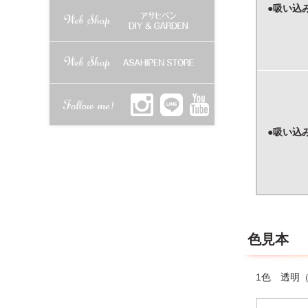
●吸い込
●吸い込
色見本
1色 透明