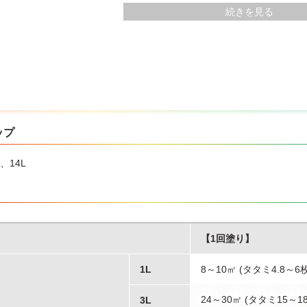
瓦には使用できません。
続きを見る
ップ
、14L
【1回塗り】
1L
8～10㎡ (タタミ4.8～6
24～30㎡ (タタミ15～1
3L