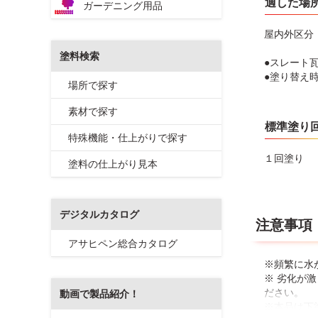
適した場
ガーデニング用品
屋内外区分
塗料検索
●スレート
●塗り替え
場所で探す
素材で探す
標準塗り
特殊機能・仕上がりで探す
１回塗り
塗料の仕上がり見本
デジタルカタログ
注意事項
アサヒペン総合カタログ
※頻繁に水
※ 劣化が
ださい。
動画で製品紹介！
※本品は下