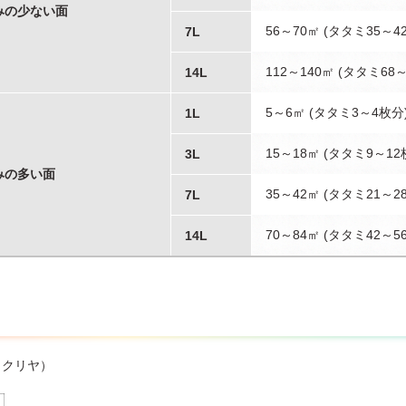
みの少ない面
56～70㎡ (タタミ35～4
7L
112～140㎡ (タタミ68
14L
5～6㎡ (タタミ3～4枚分
1L
15～18㎡ (タタミ9～12
3L
みの多い面
35～42㎡ (タタミ21～2
7L
70～84㎡ (タタミ42～5
14L
（クリヤ）