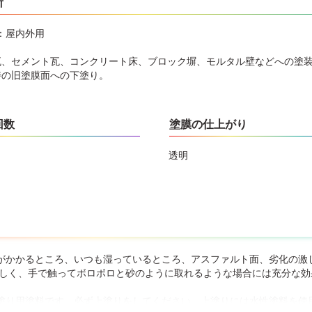
所
：屋内外用
瓦、セメント瓦、コンクリート床、ブロック塀、モルタル壁などへの塗
時の旧塗膜面への下塗り。
回数
塗膜の仕上がり
透明
がかかるところ、いつも湿っているところ、アスファルト面、劣化の激
激しく、手で触ってボロボロと砂のように取れるような場合には充分な
塗り用塗料です。必ず上塗りをしてください。上塗りには水性塗料を使