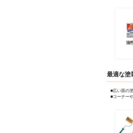
油
最適な塗
■広い面の
■コーナー