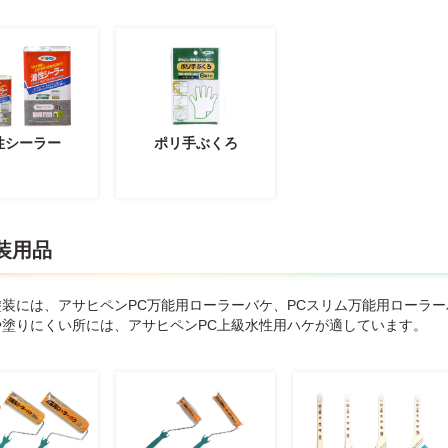
性シーラー
ポリ手ぶくろ
装用品
塗装には、アサヒペンPC万能用ローラーバケ、PCスリム万能用ローラ
や塗りにくい所には、アサヒペンPC上級水性用ハケが適しています。