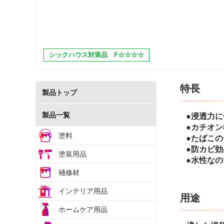
シックハウス対策品 F☆☆☆☆
特長
製品トップ
製品一覧
●浸透力
●カチオ
塗料
●たばこ
●防カビ
塗装用品
●水性な
補修材
インテリア用品
用途
ホームケア用品