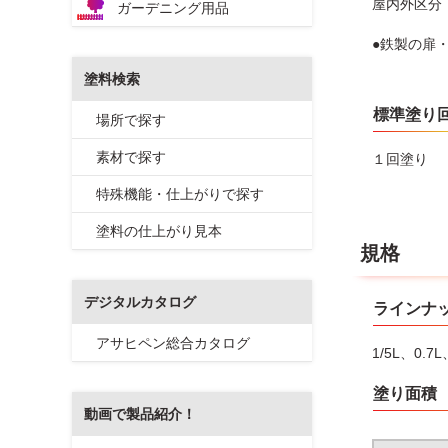
屋内外区分
ガーデニング用品
●鉄製の扉
塗料検索
標準塗り
場所で探す
素材で探す
１回塗り
特殊機能・仕上がりで探す
塗料の仕上がり見本
規格
デジタルカタログ
ラインナ
アサヒペン総合カタログ
1/5L、0.7L
塗り面積
動画で製品紹介！