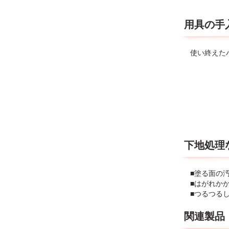
用具の手
使い終えた
下地処理
■塗る面の
■はがれか
■つるつる
関連製品