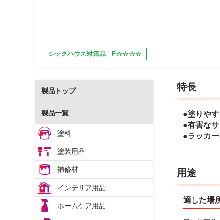
シックハウス対策品 F☆☆☆☆
特長
製品トップ
製品一覧
●塗りや
●有害な
塗料
●ラッカ
塗装用品
補修材
用途
インテリア用品
適した場
ホームケア用品