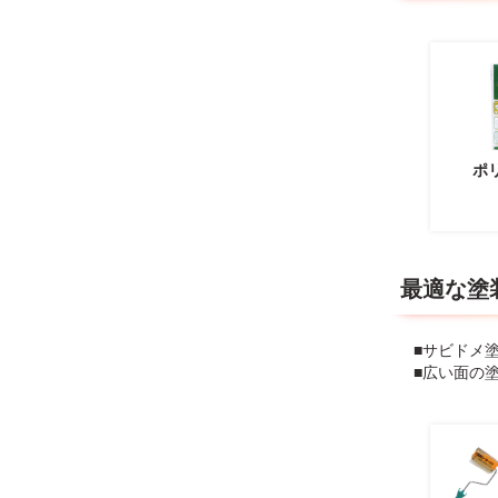
ポ
最適な塗
■サビドメ
■広い面の