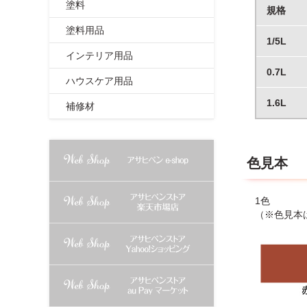
塗料
規格
塗料用品
1/5L
インテリア用品
0.7L
ハウスケア用品
1.6L
補修材
色見本
1色
（※色見本