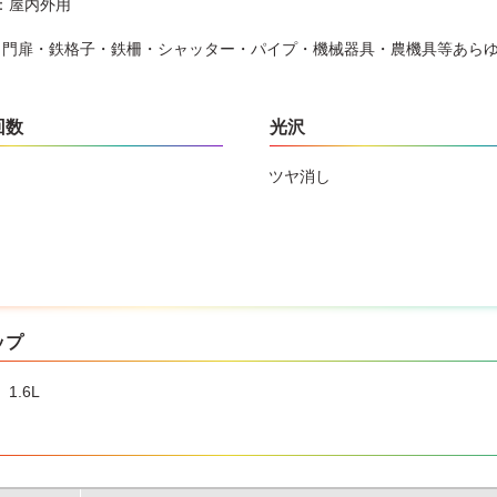
：屋内外用
・門扉・鉄格子・鉄柵・シャッター・パイプ・機械器具・農機具等あら
回数
光沢
ツヤ消し
ップ
、1.6L