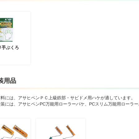
リ手ぶくろ
装用品
塗料には、アサヒペンＰＣ上級鉄部・サビドメ用ハケが適しています。
塗装には、アサヒペンPC万能用ローラーバケ、PCスリム万能用ローラ