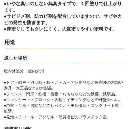
●いやな臭いのしない無臭タイプで、１回塗りで仕上がり
ます。
●サビドメ剤、防カビ剤を配合していますので、サビやカ
ビの発生を防ぎます。
●厚塗りしてもタレにくく、大変塗りやすい塗料です。
用途
適した場所
屋内外区分：屋内外用
●ドア・雨戸・羽目板・板べい・ガーデン用品など屋内外の木部や
家具・木工品などの木製品。
●フェンス・門扉・鉄柵・看板・おもちゃなどの鉄部、鉄製品。
●コンクリート・ブロック・各種サイディングなどの外壁やへい。
●浴室・台所・居間などのしっくい・モルタル・コンクリート壁・
板壁。
●発泡スチロール・アクリル・硬質塩ビのプラスチック面。
標準塗り回数