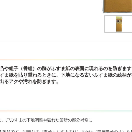
凹凸や組子（骨組）の跡がふすま紙の表面に現れるのを防ぎます
ふすま紙を貼り重ねるときに、下地になる古いふすま紙の絵柄が
ら出るアクや汚れを防ぎます。
すま、戸ぶすまの下地調整や破れた箇所の部分補修に
る製品です。別売りの〈障子・ふすまのり〉または〈簡単障子のリ〉を