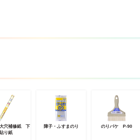
大穴補修紙 下
障子・ふすまのり
のりバケ P-90
貼り紙