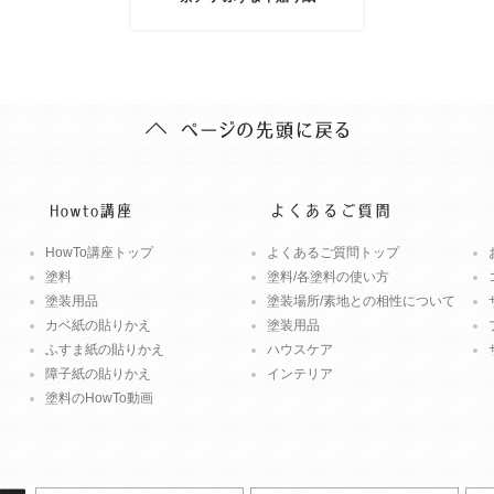
HowTo講座トップ
よくあるご質問トップ
塗料
塗料/各塗料の使い方
塗装用品
塗装場所/素地との相性について
カベ紙の貼りかえ
塗装用品
ふすま紙の貼りかえ
ハウスケア
障子紙の貼りかえ
インテリア
塗料のHowTo動画