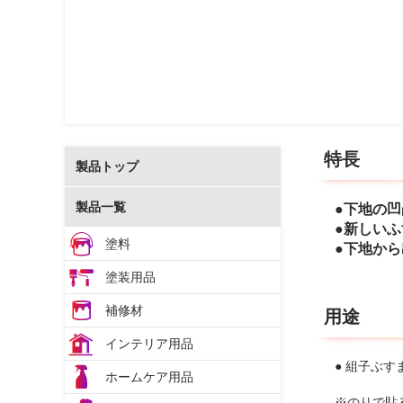
特長
製品トップ
製品一覧
●下地の
●新しい
塗料
●下地か
塗装用品
補修材
用途
インテリア用品
● 組子ぶ
ホームケア用品
※のりで貼