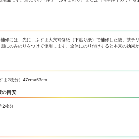
の補修には、先に、ふすま大穴補修紙（下貼り紙）で補修した後、茶チ
周囲にのみのりをつけて使用します。全体にのり付けすると本来の効果
ま2枚分）47cm×63cm
積の目安
約2枚分