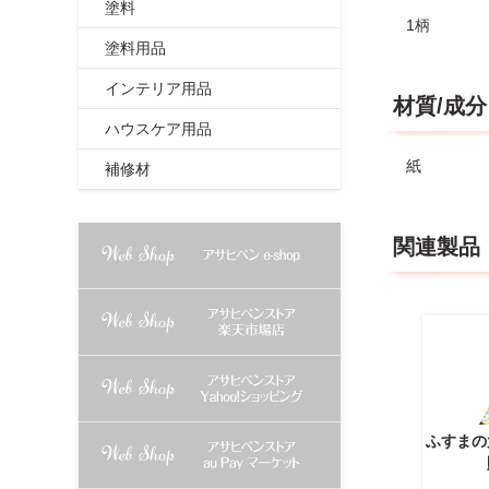
塗料
1柄
塗料用品
インテリア用品
材質/成分
ハウスケア用品
紙
補修材
関連製品
ふすまの