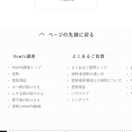
HowTo講座トップ
よくあるご質問トップ
塗料
塗料/各塗料の使い方
塗装用品
塗装場所/素地との相性について
カベ紙の貼りかえ
塗装用品
ふすま紙の貼りかえ
ハウスケア
障子紙の貼りかえ
インテリア
塗料のHowTo動画