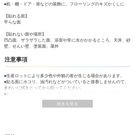
●机・棚・ドア・扉などの装飾に。フローリングのキズかくしに
【貼れる面】
平らな面
【貼れない面や場所】
凹凸面、ザラザラした面、浴室や常に水がかかるところ、天井、砂
壁、せんい壁、塗装面、屋外
注意事項
●生産ロットにより多少色や外観の差が生じる場合があります。
●貼る面にホコリ、油汚れなどがついていると接着しませんので、
きれいに拭きとってから貼ってください。
●位置合わせは充分に確認して、一度で貼るようにしてください。
（下地の素材が弱い場合は、貼り直したりシートをはがす際に下地
続きを見る
素材の表面がはがれる場合があります。）
●フローリングの継ぎ目や段差がある場合はシートが充分に接着せ
ず浮き上がることがあります。
●低温時は接着しにくい場合がありますので、気温10℃以上でご使
用ください。