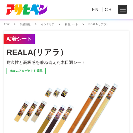
EN
CH
TOP
製品情報
インテリア
粘着シート
REALA(リアラ）
粘着シート
REALA(リアラ）
耐久性と高級感を兼ね備えた木目調シート
ホルムアルデヒド対策品