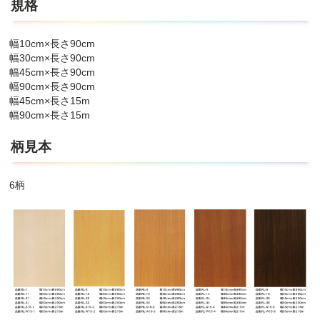
●シートをはがす際、下地に粘着剤が残ることがあります。
規格
●粘着剤が残った場合は下地を傷つけないことを確認の上、アルコ
ールや粘着剤落としで取り除いてください。
幅10cm×長さ90cm
●貼りつけ作業中及び貼りつけ後は、原材料のにおいがする場合が
幅30cm×長さ90cm
ありますので、よく換気を行ってください。
幅45cm×長さ90cm
幅90cm×長さ90cm
幅45cm×長さ15m
幅90cm×長さ15m
柄見本
6柄