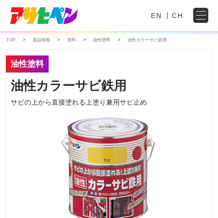
EN
CH
TOP
製品情報
塗料
油性塗料
油性カラーサビ鉄用
油性塗料
油性カラーサビ鉄用
サビの上から直接塗れる上塗り兼用サビ止め