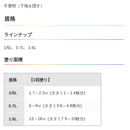
不透明（下地を隠す）
規格
ラインナップ
1/5L、0.7L、1.6L
塗り面積
規格
【1回塗り】
1/5L
1.7～2.3㎡ (タタミ1～1.4枚分)
6～8㎡ (タタミ3.6～4.8枚分)
0.7L
13～18㎡ (タタミ7.9～10枚分)
1.6L