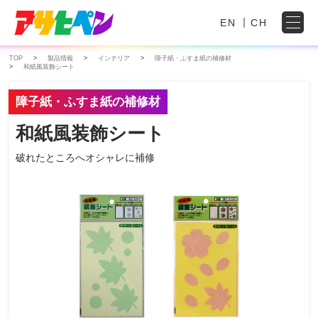
EN
CH
TOP
製品情報
インテリア
障子紙・ふすま紙の補修材
和紙風装飾シート
障子紙・ふすま紙の補修材
和紙風装飾シート
破れたところへオシャレに補修