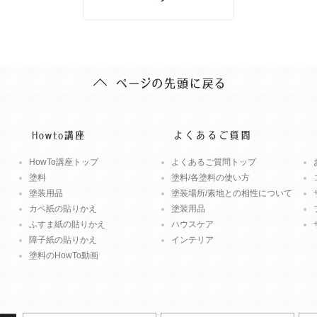
HowTo講座トップ
よくあるご質問トップ
塗料
塗料/各塗料の使い方
塗装用品
塗装場所/素地との相性について
カベ紙の貼りかえ
塗装用品
ふすま紙の貼りかえ
ハウスケア
障子紙の貼りかえ
インテリア
塗料のHowTo動画