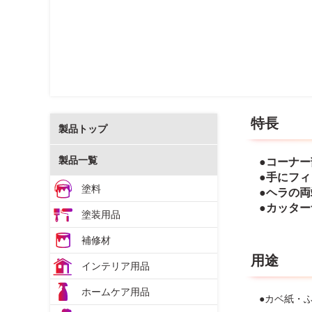
特長
製品トップ
製品一覧
●コーナ
●手にフ
塗料
●ヘラの
●カッタ
塗装用品
補修材
用途
インテリア用品
ホームケア用品
●カベ紙・