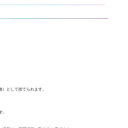
。
。
物）として捨てられます。
す。