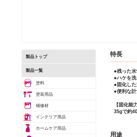
特長
製品トップ
製品一覧
●残った
●ハケを
塗料
●固化し
●便利な計
塗装用品
【固化能
補修材
35gで約
インテリア用品
ホームケア用品
用途