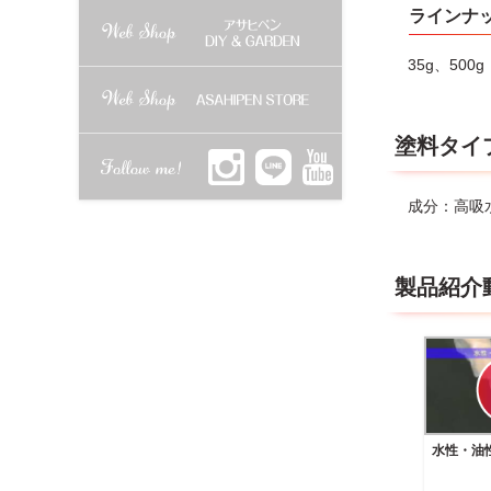
ラインナ
35g、500
塗料タイ
成分：高吸
製品紹介
水性・油