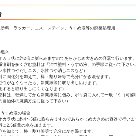
所
性塗料、ラッカー、ニス、ステイン、うすめ液等の廃棄処理用
】
の場合
オカラ状に約2倍に膨らみますのであらかじめ大きめの容器で行います
系溶剤を多く含む塗料は「油性塗料・うすめ液」の手順に従って下さい
ン水性つやだしニス、水性つや消しニスなど）
料に固化剤を加えて、棒・割り箸等で充分にかき混ぜます。
動性がなくなったら、新聞紙等に取り出し広げます。
化すると取り出しにくくなります）
塗料は、乾燥してから新聞紙等に包み、ポリ袋に入れて一般ゴミ（可燃
の自治体の廃棄方法に従って下さい）
・うすめ液の場合
オカラ状に約4〜5倍に膨らみますのであらかじめ大きめの容器で行いま
料に2.5倍量の水を加えます。
剤を加えて、棒・割り箸等で充分にかき混ぜます。