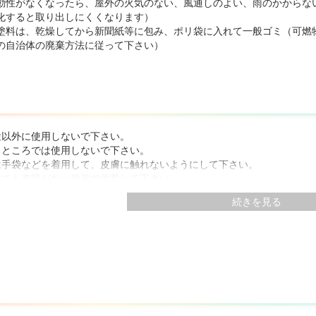
動性がなくなったら、屋外の火気のない、風通しのよい、雨のかからな
化すると取り出しにくくなります）
塗料は、乾燥してから新聞紙等に包み、ポリ袋に入れて一般ゴミ（可燃
の自治体の廃棄方法に従って下さい）
途以外に使用しないで下さい。
るところでは使用しないで下さい。
は手袋などを着用して、皮膚に触れないようにして下さい。
いても支障がない服装で作業して下さい。
を処理する場合は、有機溶剤が含まれていますので、使用中・乾燥中と
続きを見る
よう、誤飲しないように注意して取扱って下さい。
塗料から、水・溶剤がニジミでる場合がありますので、新聞紙等を重ね
類によって固まり方が異なります。また、通常より多く固化剤が必要と