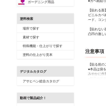
●カベ紙貼
ガーデニング用品
【貼れる面
ビニルカベ
塗料検索
ード、コン
場所で探す
【貼れない
凸凹の激し
素材で探す
特殊機能・仕上がりで探す
注意事項
塗料の仕上がり見本
【貼る前の
●本品は袋
デジタルカタログ
みやかに作
●製品の安
アサヒペン総合カタログ
方、体調の
●のりがつ
●本品は品
業や貼りつ
動画で製品紹介！
●生のりに