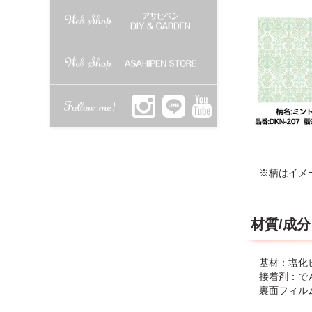
●表面がザ
※柄はイメ
材質/成分
基材：塩化
接着剤：で
裏面フィル