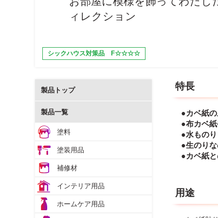
お部屋に模様を飾ってわたし
ィレクション
シックハウス対策品 F☆☆☆☆
特長
製品トップ
製品一覧
●カベ紙
●布カベ
塗料
●水もの
●生のり
塗装用品
●カベ紙
補修材
インテリア用品
用途
ホームケア用品