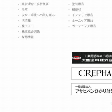
経営理念・会社概要
塗装用品
沿革
補修材
安全・環境への取り組み
インテリア用品
IR情報
ホームケア用品
株主メモ
ガーデニング用品
株主総会関係
採用情報