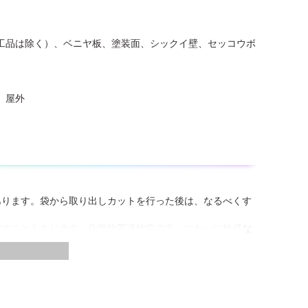
工品は除く）、ベニヤ板、塗装面、シックイ壁、セッコウボ
、屋外
あります。袋から取り出しカットを行った後は、なるべくす
ぼすこともあります。化学物質過敏症の方、においに敏感な
紙の包装形状が変形している場合がありますが、貼りつけ作
着したり、袋底部にのりを含んだ透明もしくは乳白色の液体