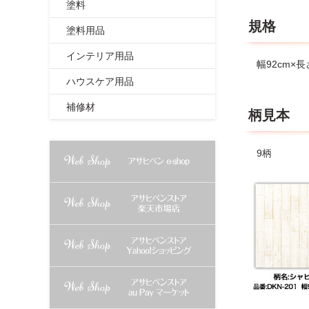
が少量たま
塗料
ん。気にな
規格
塗料用品
●柄によっ
●柄によっ
インテリア用品
●下地の凹
幅92cm×長
●濃い色柄
ハウスケア用品
●汚れのひ
●表面処理加
補修材
柄見本
てから、貼
おすすめし
9柄
【作業上の
●カベ紙に
●貼りつけ
●皮ふの弱
●のりが手
●周囲やカ
れにくくな
●万一、の
●カベ紙貼
【下地のご
●下地が油