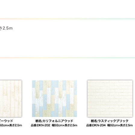
ったり、カベ紙の表面や裏面フィルムが湿っている場合がありますが、
られる場合は、カベ紙の表面を水拭きしてからご使用ください。
ては柄合わせできない場合があります。
ては裏面の生のりに塗りムラがあるように見えますが、性能に問題はあ
凸の程度により、カベ紙の表面に下地の凹凸が現れることがあります。
さ2.5ｍ
のカベ紙の上に貼った場合は、下地の色が少し透けて見えることがあり
どい布カベ紙には、接着しないことがあります。
工された化粧合板には、<化粧合板用サンダー>または、サンドペーパー(#
ることができます。一部の表面処理加工された化粧合板は下地調整をし
ます。
ご注意】
シワが入っている場合がありますが、貼りつけ後、乾燥とともにシワは
作業中、及び貼りつけ後、のりが乾きにおいがなくなるまでは、よく換
い方は、のりで手が荒れることがあります。作業中は薄手のゴム製やポ
や衣服などについたら、すぐに水洗いするなどしてください。のりが乾
ベ紙表面にのりが付着した場合は、すみやかに水でぬらしたスポンジな
ったり、黄ばんでくることがあります。
りが目や口に入った場合は、直ちに多量の水で洗い流してください。
り用途以外には使用しないでください。
注意】
やタバコのヤニなどで汚れていると、充分に接着しないことがあります