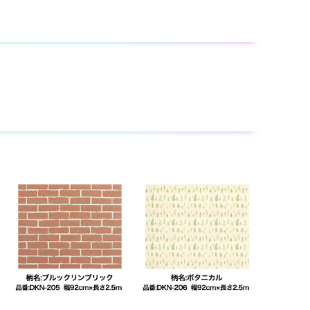
貼りつけ作業や、貼りつけ後の仕上がりに問題はありませ
りません。
ます。
180~#280) で表面を研磨して、削りカスを充分拭きとっ
ても貼れない場合 がありますので、一度試し貼りすることを
なくなっていきます。
気を行ってください。
リエチレン製などの手袋をご使用ください。
くと取れにくくなります。
どで拭きとってください。そのまま放置しますと、のりが取
。