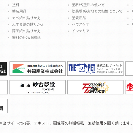
塗料
塗料/各塗料の使い方
塗装用品
塗装場所/素地との相性について
カベ紙の貼りかえ
塗装用品
ふすま紙の貼りかえ
ハウスケア
障子紙の貼りかえ
インテリア
塗料のHowTo動画
※当サイトの内容、テキスト、
画像等の無断転載・無断使用を固く禁じます