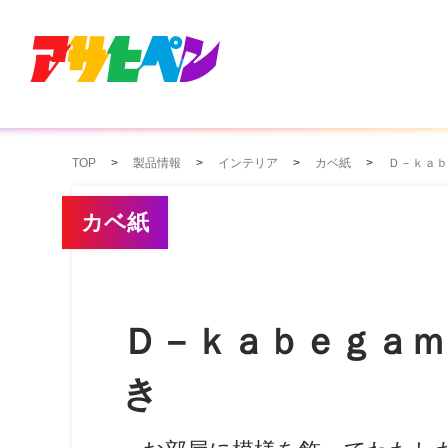
TOP
製品情報
インテリア
カベ紙
Ｄ－ｋａｂ
カベ紙
Ｄ－ｋａｂｅｇａ
き