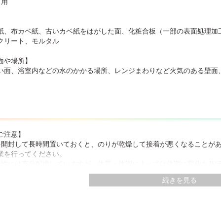
り用
】
紙、布カベ紙、古いカベ紙をはがした面、化粧合板（一部の表面処理加
クリート、モルタル
面や場所】
い面、浴室内などの水のかかる場所、レンジまわりなど火気のある壁面
ご注意】
を開封して長時間置いておくと、のりが乾燥して接着が悪くなることが
業を行ってください。
全性には充分配慮していますが、体質・体調によっては体調に変化を及
すぐれない方は使用しないでください。
続きを見る
いても支障のない服装で作業をしてください。
質を保持するため、袋内部を脱酸素状態にしています。この影響でカベ
け後の仕上がりに問題はありません。
は多量の水分が含まれていますので、温度変化により袋内部に水滴が付