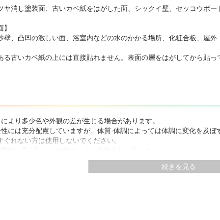
ツヤ消し塗装面、古いカベ紙をはがした面、シックイ壁、セッコウボー
面】
砂壁、凸凹の激しい面、浴室内などの水のかかる場所、化粧合板、屋外
ある古いカベ紙の上には直接貼れません。表面の層をはがしてから貼っ
トにより多少色や外観の差が生じる場合があります。
全性には充分配慮していますが、体質·体調によっては体調に変化を及ぼ
すぐれない方は使用しないでください。
作業中、及び貼りつけ後は、よく換気を行ってください。
などの下地によっては本品を貼ることでアクなどが出ることがあります
続きを見る
ください。
ふすま紙貼り用途以外には使用しないでください。
貼る場合の注意事項】
る湯合は、〈先に茶チリ〉や〈大穴補修紙〉で補修してください。
のふすま紙の上に貼る場合は、濃い色柄の上に〈茶チリ〉を貼った後に