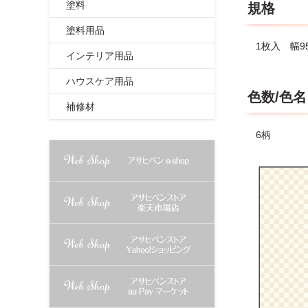
塗料
規格
●2～3枚
●今貼って
塗料用品
は、ふすま
1枚入 幅95
●発泡スチ
インテリア用品
てください
ハウスケア用品
色数/色名
補修材
6柄