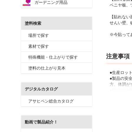
ガーデニング用品
ベニヤ板、
【貼れない
せんい壁、
塗料検索
※今貼って
場所で探す
素材で探す
注意事項
特殊機能・仕上がりで探す
塗料の仕上がり見本
●生産ロッ
●製品の安
方、体調が
デジタルカタログ
●貼りつけ
●ベニヤ板
アサヒペン総合カタログ
から貼って
●カベ紙・
【ふすまに
動画で製品紹介！
●破れがあ
●濃い色柄