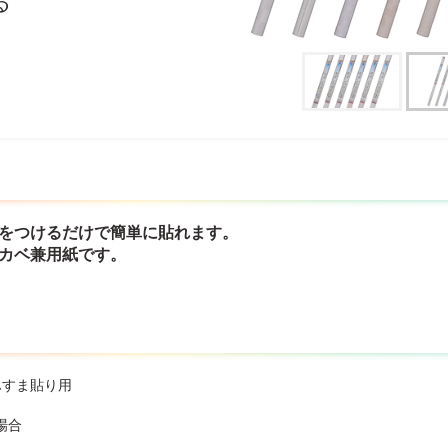
る
水をつけるだけで簡単に貼れます。
・カベ兼用紙です。
ふすま貼り用
場合
】