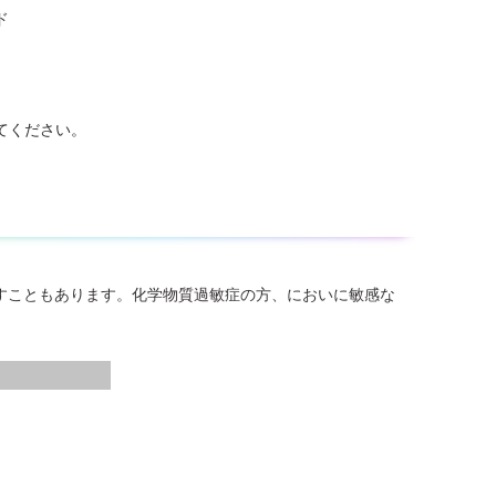
ド
てください。
すこともあります。化学物質過敏症の方、においに敏感な
。その場合は、アク止め効果のあるシーラーなどで処理して
、ふすま紙を貼ってください。