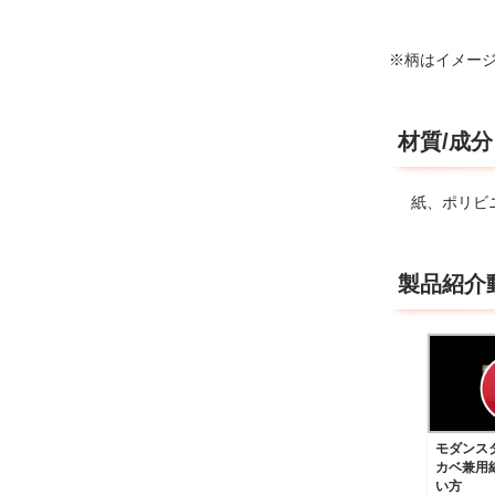
※柄はイメー
材質/成分
紙、ポリビ
製品紹介
モダンス
カベ兼用
い方