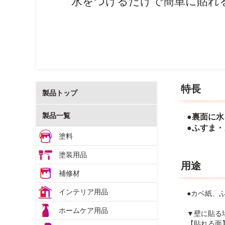
水をつけるだけで簡単に貼れ
特長
製品トップ
製品一覧
●裏面に
●ふすま
塗料
塗装用品
用途
補修材
インテリア用品
●カベ紙、
ホームケア用品
▼壁に貼る
【貼れる面