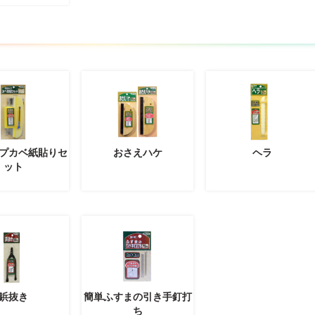
プカベ紙貼りセ
おさえハケ
ヘラ
ット
鋲抜き
簡単ふすまの引き手釘打
ち