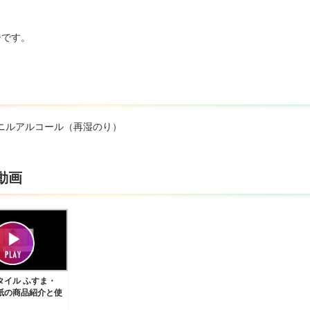
ジです。
ニルアルコール（再湿のり）
動画
タイル ふすま・
紙の商品紹介と使