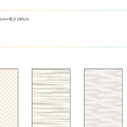
程度までは、貼り重ねることができます。但し、ふすま枠の厚みを超える
あるふすま紙がビニルふすま紙や、はっ水加工されているふすま紙（表
紙をはがしてから貼ってください。
cm×長さ180cm
ロールふすまや段ボールふすまに貼る場合に、片面だけ貼り替えますと
。