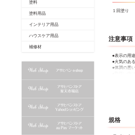
塗料
１回塗り
塗料用品
インテリア用品
ハウスケア用品
注意事項
補修材
●表示の用
●火気のあ
●体調の悪
●取扱い中
ので、皮膚
●有機溶剤
●塗料がつ
●塗装は雨
●あらかじ
●塗り面積
●塗り重ね
規格
す。
●使用中に
●乾燥後も