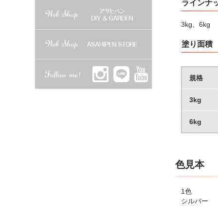
ラインナ
●容器は塗
●やむをえ
3kg、6kg
として処分
●塗料を移
塗り面積
●容器を落
規格
3kg
6kg
色見本
1色
シルバー