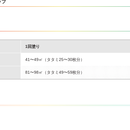
ップ
料を使い切ってから捨てて下さい。
ず塗料を捨てるときは、アサヒペン水性・油性兼用塗料固化剤で固化す
して下さい。
し替える場合は金属などの溶けない容器をご使用下さい。
下させると、中身が漏れることがありますので取扱いに注意して下さい
1回塗り
41〜49㎡（タタミ25〜30枚分）
81〜98㎡（タタミ49〜59枚分）