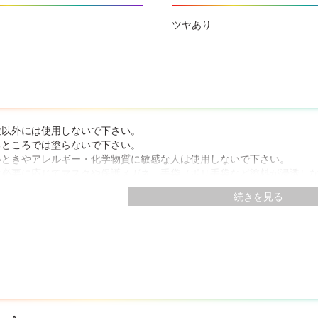
ツヤあり
途以外には使用しないで下さい。
るところでは塗らないで下さい。
いときやアレルギー・化学物質に敏感な人は使用しないで下さい。
は必要に応じてマスクや保護メガネ、手袋（ポリ手袋など塗料が浸透し
に触れないようにして下さい。また、蒸気を吸い込んだり、目に入らな
続きを見る
が含まれているので、塗装中・乾燥中ともによく換気して下さい。
いても支障がない服装で作業して下さい。
の降りそうな日や湿度の高い日は避け、天気のよい日に塗って下さい。
め目立たない部分で試し塗りをして、色・乾燥性・下地への影響・密着
・乾燥時間は、素材・塗り方・気象条件の違いにより多少異なります。
る場合は、夏期1日以上、冬期2日以上乾かしてから塗って下さい。乾燥
水が混入しないようにして下さい。誤って混入してしまった塗料は廃棄
塗膜をこすると色落ちします。塗膜に触れたりして手や衣服に銀粉がつ