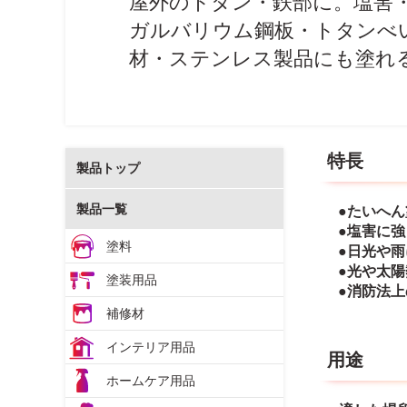
屋外のトタン・鉄部に。塩害
ガルバリウム鋼板・トタンべ
材・ステンレス製品にも塗れ
特長
製品トップ
製品一覧
●たいへ
●塩害に
塗料
●日光や
●光や太
塗装用品
●消防法上
補修材
インテリア用品
用途
ホームケア用品