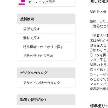
適した場
ガーデニング用品
屋内外区分
塗料検索
屋根、とい
（食器など
場所で探す
【塗装方法
素材で探す
①はがれか
塗る面のゴ
特殊機能・仕上がりで探す
②塗料がつ
③フタを開
塗料の仕上がり見本
フタに手を
温度の上昇
④うすめず
デジタルカタログ
コーナーや
ることがで
アサヒペン総合カタログ
マスキング
※表記の乾
動画で製品紹介！
標準塗り