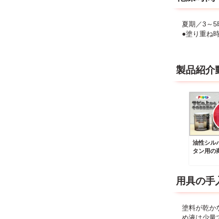
夏期／3～5
●塗り重ね
製品紹介
油性シル
タン用の
用具の手
塗料が乾か
め液は少量