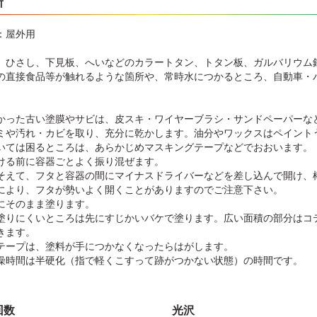
所
：屋外用
、ひさし、下見板、へいなどのカラートタン、トタン板、ガルバリウム
の直接食品等が触れるような箇所や、常時水につかるところ、自動車・
】
かった古い塗膜やサビは、皮スキ・ワイヤーブラシ・サンドペーパーな
ミや汚れ・カビを取り、充分に乾かします。油分やワックスはペイント
いては困るところは、あらかじめマスキングテープなどでおおいます。
ける前に容器ごとよく振り混ぜます。
そえて、フタと容器の間にマイナスドライバーなどを差し込んで開け、
により、フタが勢いよく開くことがありますのでご注意下さい。
にそのまま塗ります。
塗りにくいところは先にすじかいバケで塗ります。広い面積の部分はコ
きます。
テープは、塗料が手につかなくなったらはがします。
燥時間は半硬化（指で軽くこすって跡がつかない状態）の時間です。
回数
光沢