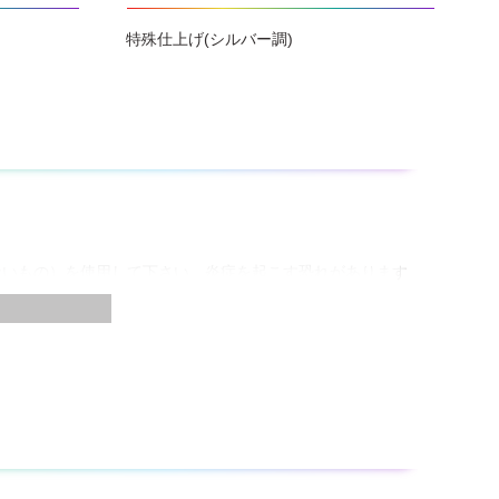
特殊仕上げ(シルバー調)
ないもの）を使用して下さい。炎症を起こす恐れがあります
いように注意して下さい。
性などを確かめてから塗装して下さい。
が不充分な場合、塗膜がシワ状に浮き上がることがありま
して下さい。
かないように注意して下さい。