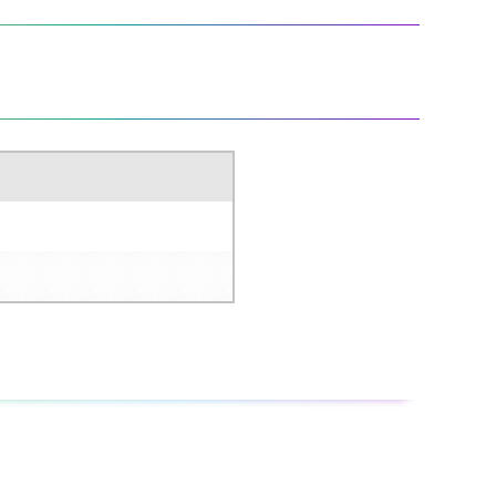
るか、新聞紙などに塗り広げ、完全に乾かしてから一般ゴミ
。