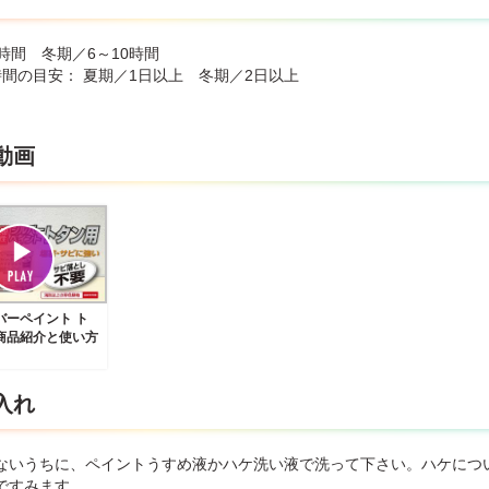
時間 冬期／6～10時間
時間の目安： 夏期／1日以上 冬期／2日以上
動画
バーペイント ト
商品紹介と使い方
入れ
ないうちに、ペイントうすめ液かハケ洗い液で洗って下さい。ハケにつ
ですみます。