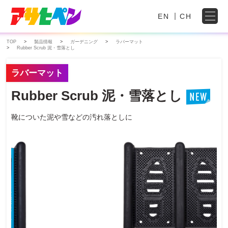
EN
CH
TOP
製品情報
ガーデニング
ラバーマット
Rubber Scrub 泥・雪落とし
ラバーマット
Rubber Scrub 泥・雪落とし
靴についた泥や雪などの汚れ落としに