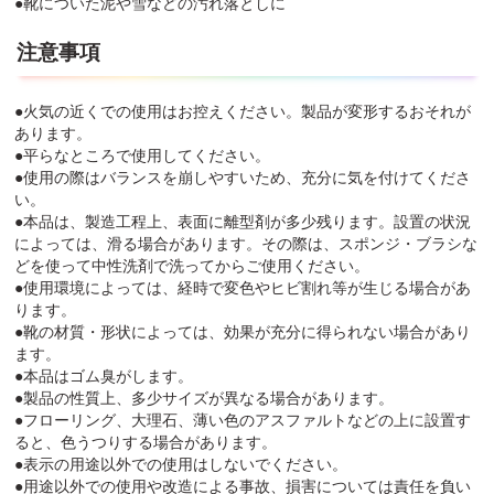
●靴についた泥や雪などの汚れ落としに
注意事項
●火気の近くでの使用はお控えください。製品が変形するおそれが
あります。
●平らなところで使用してください。
●使用の際はバランスを崩しやすいため、充分に気を付けてくださ
い。
●本品は、製造工程上、表面に離型剤が多少残ります。設置の状況
によっては、滑る場合があります。その際は、スポンジ・ブラシな
どを使って中性洗剤で洗ってからご使用ください。
●使用環境によっては、経時で変色やヒビ割れ等が生じる場合があ
ります。
●靴の材質・形状によっては、効果が充分に得られない場合があり
ます。
●本品はゴム臭がします。
●製品の性質上、多少サイズが異なる場合があります。
●フローリング、大理石、薄い色のアスファルトなどの上に設置す
ると、色うつりする場合があります。
●表示の用途以外での使用はしないでください。
●用途以外での使用や改造による事故、損害については責任を負い