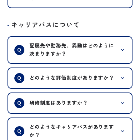
多くの場合、書類選考に始まり1～2
回の面接と、適性検査にて選考を行い
選考時に取得しておいた方が良い資格
A
ます。
キャリアパスについて
については、特にありません。
詳しくは、募集要項にてご確認くださ
営業職希望の方は、車を使って営業活
い。
動を行うため、応募時点で免許を取得
配属先や勤務先、異動はどのように
していない場合でも、入社までに普通
Q
また、遠方にお住いの方は、一次面接
決まりますか？
自動車免許を取得いただくことをおす
をWEB面接にて行ったり、在職中の
すめします。
方については面接の実施時間を調整し
基本的には人財を必要としている部署
A
入社後は、業務上必要となる資格を取
たりも可能ですので、ご相談くださ
Q
どのような評価制度がありますか？
へ配属を行いますが、それぞれの適性
得していただくこともありますが、
い。
や希望を把握し、総合的に判断して決
研修費用や受験料などの援助等、会社
定します。
当社では、春の昇給・昇格と、夏冬の
がサポートいたしますので、ご安心く
A
Q
研修制度はありますか？
また、当社ではジョブローテーション
賞与支給時に定められた期間内の業務
ださい。
を推進しておりまして、本人の希望や
成績についての評価いたします。
適性を加味した上で異動を行い
業務知識や実行力、業務に対する姿勢
中途採用の場合は、まず当社の事を知
A
どのようなキャリアパスがあります
様々な仕事を経験して、多角的な視点
などの能力評価と、仕事の質や実績な
っていただくために１～２日間程度の
Q
か？
で業務を遂行していただけるように人
どの業績評価の２面から評価を行ない
研修を行います。