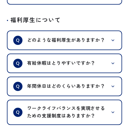
事計画を立てています。
ます。
当社の制度や、歴史についてを簡単に
当社のキャリアパスは、決まったルー
A
説明させていただき、理解を深めてい
福利厚生について
トがありません。
ただいた後、各部署にてOJT形式にて
本人の希望や、状況を考慮しひとりひ
業務に必要な知識やスキルを身に着け
とりに合ったキャリアプランでステッ
ていただきます。
Q
どのような福利厚生がありますか？
プアップを目指せます。
新卒採用の場合は、ビジネスマナーな
どの基礎的な研修から、工場での製造
各種社会保険、借上げ社宅制度、従業
研修などを通して、社会人になるにあ
A
Q
有給休暇はとりやすいですか？
員持株制度、財産形成貯蓄制度、確定
たっての心構えを養っていただきま
拠出年金などの制度があります。
す。
詳しくは、福利厚生についてのページ
約１ヵ月ほど研修を行っていただいた
繁忙期等、とりにくい時期もあります
A
Q
年間休日はどのくらいありますか？
をご確認下さい。
のち、配属部署で勤務していただきま
が、基本的には希望通りに休暇取得が
す。
可能です。
平均有給消化率74.18％とそれぞれが
年度により異なります。（参考：
A
福利厚生
ワークライフバランスを実現させる
計画的に取得しており、とりにくいと
2026年度年間休日117日）
Q
ための支援制度はありますか？
いう雰囲気はありません。
定められている休日に加え、年次有給
休暇、慶弔休暇、転任休暇、生理休