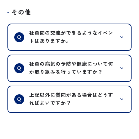
産休や育休・介護休業の他、時間有給
A
暇、介護休暇、子の看護休暇なども取
その他
休暇制度や、お子さんの看護等で使え
得いただけます。
る休暇等の制度を整えております。
社員間の交流ができるようなイベン
Q
トはありますか。
コミュニケーション活性化のため、各
A
社員の病気の予防や健康について何
事業所にて、夏季休暇前には納涼会、
Q
か取り組みを行っていますか？
年末年始休暇前には納会を実施してお
ります。
社員の健康促進のために、法令で定め
A
また不定期開催で、過去には部署対抗
上記以外に質問がある場合はどうす
られている定期健康診断のほかにも、
Q
のソフトボール大会や、ボウリング大
ればよいですか？
任意の追加検査である節目検診の費用
会を行ったりと、職場一体となって楽
を会社が負担しています。
しめるイベントを企画しています。
その他、気になるご質問があれば、お
A
また、産業保健師の先生による健康に
問い合わせフォームよりご連絡くださ
関するセミナーの実施等、定期的に健
い。