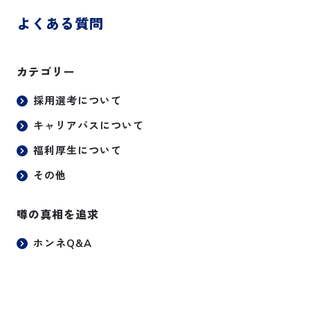
康に関する情報発信を行うことで、健
康に対する意識の向上を図っておりま
よくある質問
す。
お問い合わせ
上記のような取り組みが認められ、健
康経営優良法人2026として認定され
カテゴリー
ました。
採用選考について
キャリアパスについて
福利厚生について
その他
噂の真相を追求
ホンネQ&A