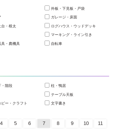
外板・下見板・戸袋
ア
ガレージ・床面
土台・根太
ログハウス・ウッドデッキ
マーキング・ライン引き
器具・農機具
自転車
下・階段
柱・鴨居
テーブル天板
ホビー・クラフト
文字書き
4
5
6
7
8
9
10
11