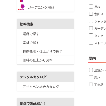
屋根
ガーデニング用品
窓回り
シャッ
塗料検索
ガーデ
場所で探す
タンク
素材で探す
ストー
特殊機能・仕上がりで探す
屋内
塗料の仕上がり見本
居室か
デジタルカタログ
窓枠
工芸品
アサヒペン総合カタログ
動画で製品紹介！