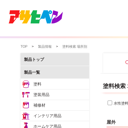
TOP
製品情報
塗料検索 場所別
製品トップ
製品一覧
塗料
塗料検索
塗装用品
水性塗
補修材
インテリア用品
屋外
ホームケア用品