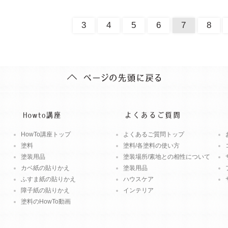
3
4
5
6
7
8
HowTo講座トップ
よくあるご質問トップ
塗料
塗料/各塗料の使い方
塗装用品
塗装場所/素地との相性について
カベ紙の貼りかえ
塗装用品
ふすま紙の貼りかえ
ハウスケア
障子紙の貼りかえ
インテリア
塗料のHowTo動画