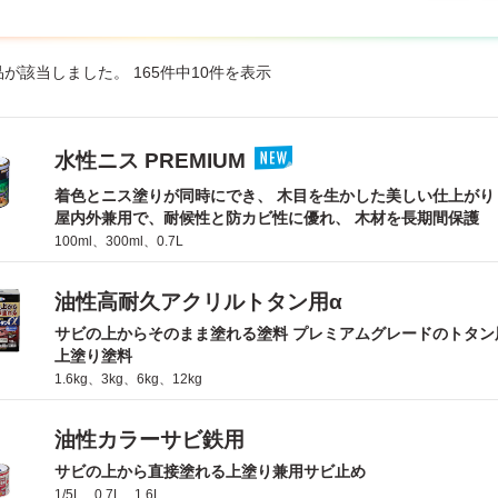
品が該当しました。 165件中10件を表示
水性ニス PREMIUM
着色とニス塗りが同時にでき、 木目を生かした美しい仕上がり
屋内外兼用で、耐候性と防カビ性に優れ、 木材を長期間保護
100ml、300ml、0.7L
油性高耐久アクリルトタン用α
サビの上からそのまま塗れる塗料 プレミアムグレードのトタン
上塗り塗料
1.6kg、3kg、6kg、12kg
油性カラーサビ鉄用
サビの上から直接塗れる上塗り兼用サビ止め
1/5L、0.7L、1.6L