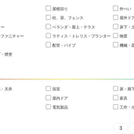
屋根回り
外べい
柱、扉、フェンス
屋外ド
ター
ベランダ・屋上・テラス
床下・
ンファニチャー
ラティス・トレリス・プランター
物置
配管・パイプ
機械・
ブ・煙突
べ・天井
浴室
床・廊
屋内ドア
家具
電気製品
工作・
3