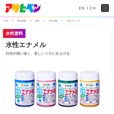
EN
CH
TOP
製品情報
塗料
水性塗料
水性エナメル
水性塗料
水性エナメル
日光や雨に強く、美しいツヤに仕上げる