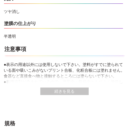
ツヤ消し
塗膜の仕上がり
半透明
注意事項
●表示の用途以外には使用しないで下さい。塗料がすでに塗られて
いる面や吸いこみがないプリント合板、化粧合板には塗れません。
食器など直接食べ物と接触するところには塗らないで下さい。
●有機溶剤が含まれているので、塗装中・乾燥中ともによく換気し
て下さい。
続きを見る
●犬小屋や鳥かご、その他ペットなどがなめたり、かじったりする
ような木部には塗らないで下さい。
●目に入ったり、皮膚に付着しないよう、また誤飲しないよう注意
して取扱って下さい。皮膚に付着したまま放置すると、炎症を起こ
すことがあります。必ず保護メガネ、保護手袋を着用して下さい。
●塗料を吹きつけるときは、人や物にかからないように注意して下
規格
さい。