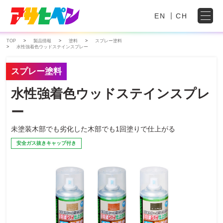
EN
CH
TOP
製品情報
塗料
スプレー塗料
水性強着色ウッドステインスプレー
スプレー塗料
水性強着色ウッドステインスプレ
ー
未塗装木部でも劣化した木部でも1回塗りで仕上がる
安全ガス抜きキャップ付き