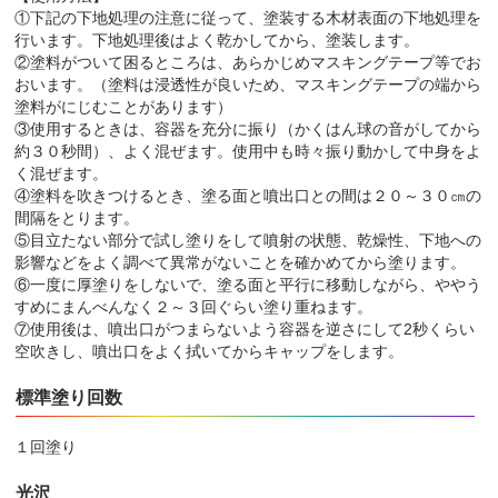
①下記の下地処理の注意に従って、塗装する木材表面の下地処理を
行います。下地処理後はよく乾かしてから、塗装します。
②塗料がついて困るところは、あらかじめマスキングテープ等でお
おいます。（塗料は浸透性が良いため、マスキングテープの端から
塗料がにじむことがあります）
③使用するときは、容器を充分に振り（かくはん球の音がしてから
約３０秒間）、よく混ぜます。使用中も時々振り動かして中身をよ
く混ぜます。
④塗料を吹きつけるとき、塗る面と噴出口との間は２０～３０㎝の
間隔をとります。
⑤目立たない部分で試し塗りをして噴射の状態、乾燥性、下地への
影響などをよく調べて異常がないことを確かめてから塗ります。
⑥一度に厚塗りをしないで、塗る面と平行に移動しながら、ややう
すめにまんべんなく２～３回ぐらい塗り重ねます。
⑦使用後は、噴出口がつまらないよう容器を逆さにして2秒くらい
空吹きし、噴出口をよく拭いてからキャップをします。
標準塗り回数
１回塗り
光沢