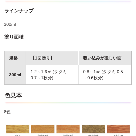
●塗料がついても支障がない服装で作業して下さい。
ラインナップ
●塗装は結露したり雨の降りそうな日や湿度の高い日は避け、天気
のよい日に、風通しをよくして塗って下さい。
●塗るときおよび塗った塗料が乾くまでの間も、５℃以下にならな
300ml
いような時間に塗って下さい。
●容器を逆さにした状態では吹き付けできません。
塗り面積
●下地の種類によっては１回塗りでは仕上がらない場合がありま
す。その場合には２回塗りして下さい。
●表示の色は印刷のため、実際の色と多少異なります。
規格
【1回塗り】
吸い込みが激しい面
●やむをえず塗料を捨てるときは、火気のない屋外で、新聞紙など
に塗り広げ、完全に乾かしてから一般ゴミとして処分して下さい。
●容器を捨てる際には、容器下部の表示に従って中のガスと塗料を
1.2～1.6㎡ (タタミ
0.8～1㎡ (タタミ 0.5
300ml
充分に抜き、他のゴミとはっきり区別して捨てて下さい。
0.7～1枚分)
～0.6枚分)
●容器を落下させると中身が吹き出すことがありますので、取扱い
には充分に注意して下さい。
色見本
8色