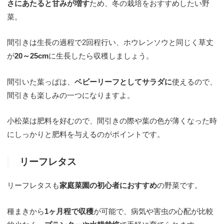
さにあたると甘みが増す
ため、冬の栽培をおすすめしたい野
菜。
間引きは生長の過程で2回程行い、ホウレンソウと同じく草丈
が
20～25cm
に生長したら収穫しましょう。
間引いた葉っぱは、
ベビーリーフとしてサラダに
使えるので、
間引きも楽しみの一つになりますよ。
小松菜は肥料を好むので、間引きの際や葉の色が薄くなった時
にしっかりと肥料を与えるのがポイントです。
リーフレタス
リーフレタスも
家庭菜園の初心者におすすめ
の野菜です。
種まきから
1ヶ月程で収穫
が可能で、病気や害虫の心配が比較