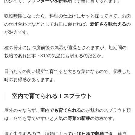
的少なく、
プランターや水耕栽培
で手軽に育てられます。
収穫時期になったら、料理の仕上げにサッと採ってきて、お肉
の付け合わせなどとしてお皿に乗せれば、
新鮮さを味わえる
の
が魅力です。
種の発芽には20度前後の気温が適温とされますが、短期間の
栽培であれば零下3℃の気温にも耐えるのだとか。
日当たりの良い場所で育てると大きな葉になるので、収穫した
時のお得感がありますよ。
室内で育てられる！スプラウト
屋外のみならず、
室内でも育てられる
のが魅力のスプラウト類
は、冬でも育てやすいと人気の
野菜の新芽
の総称です。
速く生長するので、種類によっては
10日程で収穫
でき、達成