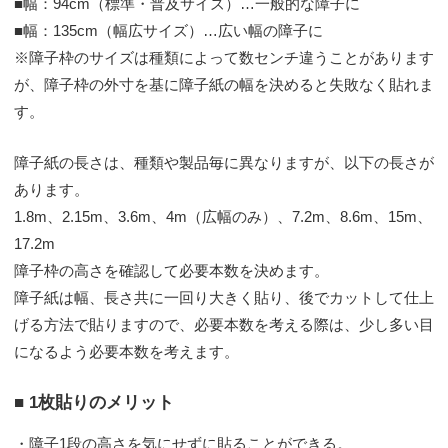
■幅：94cm（標準・普及サイズ）…一般的な障子に
■幅：135cm（幅広サイズ）…広い幅の障子に
※障子枠のサイズは種類によって数センチ違うことがあります
が、障子枠の外寸を基に障子紙の幅を決めると失敗なく貼れま
す。
障子紙の長さは、種類や製品毎に異なりますが、以下の長さが
あります。
1.8m、2.15m、3.6m、4m（広幅のみ）、7.2m、8.6m、15m、
17.2m
障子枠の高さを確認して必要本数を決めます。
障子紙は幅、長さ共に一回り大きく貼り、後でカットして仕上
げる方法で貼りますので、必要本数を考える際は、少し多い目
になるよう必要本数を考えます。
■ 1枚貼りのメリット
・障子1段の高さを気にせずに貼ることができる。