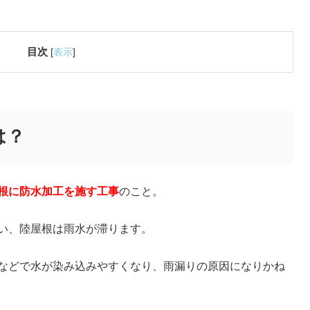
目次
[
表示
]
は？
根に防水加工を施す工事
のこと。
い、陸屋根は雨水が滞ります。
などで水が染み込みやすくなり、雨漏りの原因になりかね