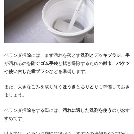
ベランダ掃除には、まず汚れを落とす
洗剤とデッキブラシ
、手
が汚れるのを防ぐ
ゴム手袋
と拭き掃除するための
雑巾
、
バケツ
や
使い古した歯ブラシ
などを準備します。
また、大きなごみを取り除く
ほうき
と
ちりとり
も準備しておき
ましょう。
ベランダ掃除をする際には、
汚れに適した洗剤を使う
のがおす
すめです。
以下では、ベランダ掃除に役だつおすすめの洗剤を3つご紹介